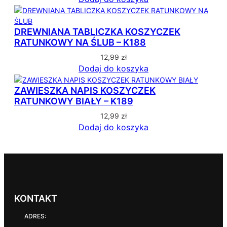
DREWNIANA TABLICZKA KOSZYCZEK
RATUNKOWY NA ŚLUB – K188
12,99
zł
Dodaj do koszyka
ZAWIESZKA NAPIS KOSZYCZEK
RATUNKOWY BIAŁY – K189
12,99
zł
Dodaj do koszyka
KONTAKT
ADRES: