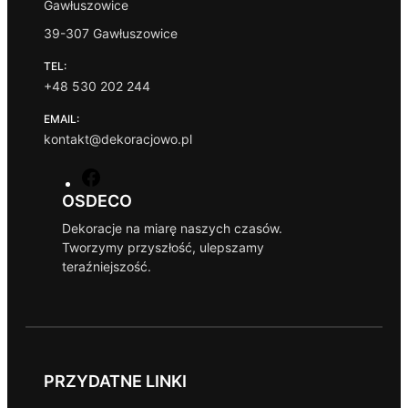
Gawłuszowice
39-307 Gawłuszowice
TEL:
+48 530 202 244
EMAIL:
kontakt@dekoracjowo.pl
F
a
OSDECO
c
Dekoracje na miarę naszych czasów.
e
Tworzymy przyszłość, ulepszamy
b
teraźniejszość.
o
o
k
PRZYDATNE LINKI