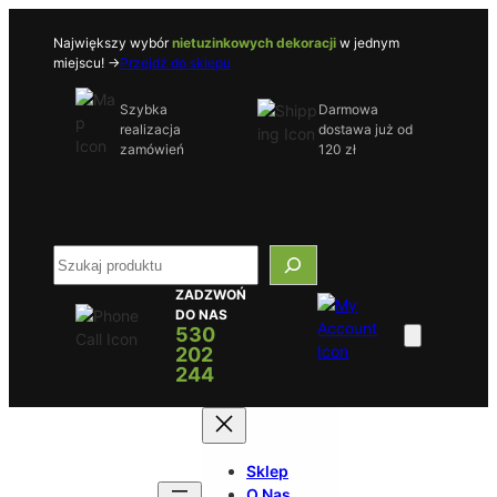
Przejdź
do
Największy wybór
nietuzinkowych dekoracji
w jednym
miejscu! ->
Przejdź do sklepu
treści
Szybka
Darmowa
realizacja
dostawa już od
zamówień
120 zł
S
e
ZADZWOŃ
a
DO NAS
r
530
c
202
h
244
Sklep
O Nas