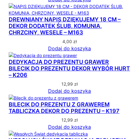
n
e
w
DREWNIANY NAPIS DZIĘKUJEMY 18 CM –
e
DEKOR DODATEK ŚLUB, KOMUNIA,
d
CHRZCINY, WESELE – M163
ł
4,00
zł
u
Dodaj do koszyka
g
p
DEDYKACJA DO PREZENTU GRAWER
o
BILECIK DO PREZENTU DEKOR WYBÓR HURT
p
– K206
u
l
12,99
zł
a
Dodaj do koszyka
r
n
BILECIK DO PREZENTU Z GRAWEREM
o
TABLICZKA DEKOR DO PREZENTU – K197
ś
12,99
zł
c
Dodaj do koszyka
i