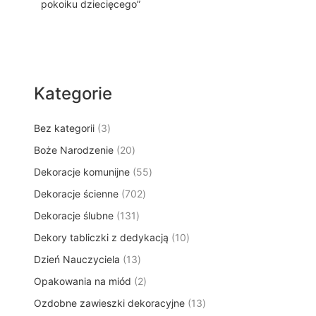
pokoiku dziecięcego”
Kategorie
3
Bez kategorii
3
p
2
Boże Narodzenie
20
r
0
5
Dekoracje komunijne
o
55
p
5
d
7
Dekoracje ścienne
702
r
p
u
0
o
1
Dekoracje ślubne
131
r
k
2
d
3
o
t
1
Dekory tabliczki z dedykacją
p
10
u
1
d
y
0
r
k
1
Dzień Nauczyciela
13
p
u
p
o
t
3
r
k
2
Opakowania na miód
2
r
d
ó
p
o
t
p
o
u
w
1
Ozdobne zawieszki dekoracyjne
r
13
d
ó
r
d
k