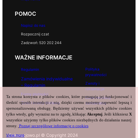
POMOC
Napisz do nas
Rozpocznij czat
Zadzwoń: 520 202 244
WAŻNE INFORMACJE
Polityka
Regulamin
prywatności
Zamówienia indywidualne
Zwroty i
– Regulamin
reklamacje
Formy płatności
Ta strona korzysta z plików cookies, które pomagają jej funkcjonować i
Czas realizacji
śledzić sposób interakcji z nią, dzięki czemu możemy zapewnić lepszą i
Czas i koszty dostawy
zamówienia
spersonalizowaną obsługę. Będziemy używać wszystkich plików cookies
tylko wtedy, gdy wyrazisz na to zgodę, klikając
Akceptuj
. Jeśli klikniesz
X
wszystkie użyjemy tylko plików cookies niezbędnych do działania naszej
strony.
Poznaj szczegółowe informacje o cookies
Dekoracjowo.pl © Copyright 2024
View more