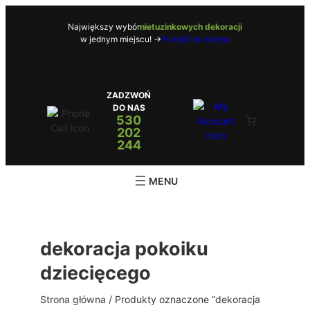
Przejdź
do
Największy wybór
nietuzinkowych dekoracji
w jednym miejscu! ->
Przejdź do sklepu
treści
ZADZWOŃ
DO NAS
530
202
244
dekoracja pokoiku
dziecięcego
Strona główna
/ Produkty oznaczone “dekoracja