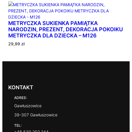
n
e
w
METRYCZKA SUKIENKA PAMIĄTKA
e
NARODZIN, PREZENT, DEKORACJA POKOIKU
d
METRYCZKA DLA DZIECKA – M126
ł
u
29,99
zł
g
p
o
p
u
l
a
KONTAKT
r
ADRES:
n
o
Gawłuszowice
ś
39-307 Gawłuszowice
c
i
TEL:
+48 530 202 244