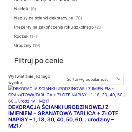
p
d
t
p
o
t
9
Naklejki
9
r
u
ó
r
d
y
p
o
k
w
7
Napisy na ścianki dekoracyjne
o
78
u
r
d
t
8
d
k
2
Prezenty na zakończenie roku szkolnego
o
29
u
ó
p
u
t
9
d
k
w
1
Roczek
17
r
k
y
p
u
t
7
o
t
1
Urodziny
19
r
k
ó
p
d
y
9
o
t
w
r
u
p
d
ó
Filtruj po cenie
o
k
r
u
w
d
t
o
k
u
ó
d
Wyświetlanie jednego
t
k
w
u
wyniku
ó
t
k
w
ó
t
w
ó
DEKORACJA ŚCIANKI URODZINOWEJ Z
w
IMIENIEM – GRANATOWA TABLICA + ZŁOTE
NAPISY – 1, 18, 30, 40, 50, 60… urodziny –
M217