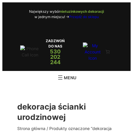
Przejdź
do
Największy wybór
nietuzinkowych dekoracji
w jednym miejscu! ->
Przejdź do sklepu
treści
ZADZWOŃ
DO NAS
530
202
244
dekoracja ścianki
urodzinowej
Strona główna
/ Produkty oznaczone “dekoracja