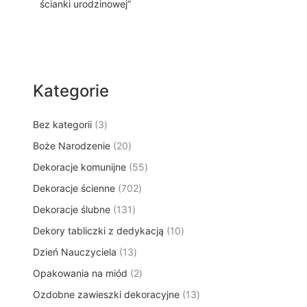
ścianki urodzinowej”
Kategorie
3
Bez kategorii
3
p
2
Boże Narodzenie
20
r
0
5
Dekoracje komunijne
o
55
p
5
d
7
Dekoracje ścienne
702
r
p
u
0
o
1
Dekoracje ślubne
131
r
k
2
d
3
o
t
1
Dekory tabliczki z dedykacją
p
10
u
1
d
y
0
r
k
1
Dzień Nauczyciela
13
p
u
p
o
t
3
r
k
2
Opakowania na miód
2
r
d
ó
p
o
t
p
o
u
w
1
Ozdobne zawieszki dekoracyjne
r
13
d
ó
r
d
k