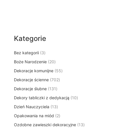
Kategorie
3
Bez kategorii
3
p
2
Boże Narodzenie
20
r
0
5
Dekoracje komunijne
o
55
p
5
d
7
Dekoracje ścienne
702
r
p
u
0
o
1
Dekoracje ślubne
131
r
k
2
d
3
o
t
1
Dekory tabliczki z dedykacją
p
10
u
1
d
y
0
r
k
1
Dzień Nauczyciela
13
p
u
p
o
t
3
r
k
2
Opakowania na miód
2
r
d
ó
p
o
t
p
o
u
w
1
Ozdobne zawieszki dekoracyjne
r
13
d
ó
r
d
k