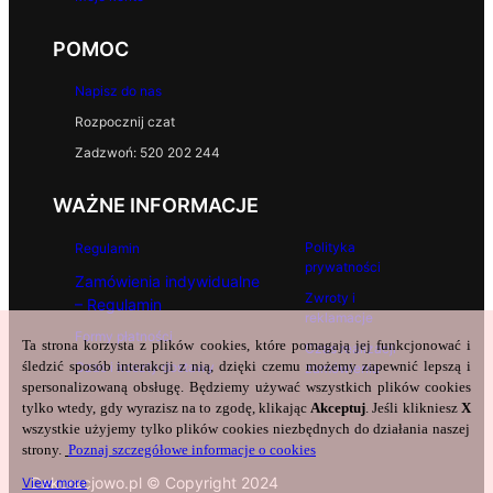
POMOC
Napisz do nas
Rozpocznij czat
Zadzwoń: 520 202 244
WAŻNE INFORMACJE
Polityka
Regulamin
prywatności
Zamówienia indywidualne
Zwroty i
– Regulamin
reklamacje
Formy płatności
Ta strona korzysta z plików cookies, które pomagają jej funkcjonować i
Czas realizacji
śledzić sposób interakcji z nią, dzięki czemu możemy zapewnić lepszą i
Czas i koszty dostawy
zamówienia
spersonalizowaną obsługę. Będziemy używać wszystkich plików cookies
tylko wtedy, gdy wyrazisz na to zgodę, klikając
Akceptuj
. Jeśli klikniesz
X
wszystkie użyjemy tylko plików cookies niezbędnych do działania naszej
strony.
Poznaj szczegółowe informacje o cookies
Dekoracjowo.pl © Copyright 2024
View more