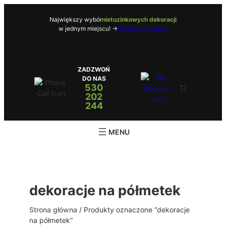
Przejdź
do
Największy wybór
nietuzinkowych dekoracji
w jednym miejscu! ->
Przejdź do sklepu
treści
ZADZWOŃ
DO NAS
530
202
244
dekoracje na półmetek
Strona główna
/ Produkty oznaczone “dekoracje
na półmetek”