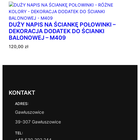
n
e
w
DUŻY NAPIS NA ŚCIANKĘ POŁOWINKI –
e
DEKORACJA DODATEK DO ŚCIANKI
d
BALONOWEJ – M409
ł
u
120,00
zł
g
p
o
p
u
l
a
KONTAKT
r
ADRES:
n
o
Gawłuszowice
ś
39-307 Gawłuszowice
c
i
TEL:
+48 530 202 244