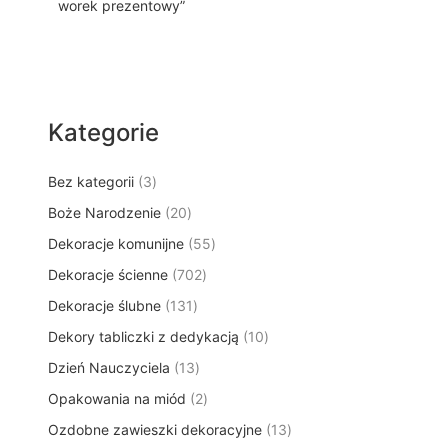
worek prezentowy”
Kategorie
3
Bez kategorii
3
p
2
Boże Narodzenie
20
r
0
5
Dekoracje komunijne
o
55
p
5
d
7
Dekoracje ścienne
702
r
p
u
0
o
1
Dekoracje ślubne
131
r
k
2
d
3
o
t
1
Dekory tabliczki z dedykacją
p
10
u
1
d
y
0
r
k
1
Dzień Nauczyciela
13
p
u
p
o
t
3
r
k
2
Opakowania na miód
2
r
d
ó
p
o
t
p
o
u
w
1
Ozdobne zawieszki dekoracyjne
r
13
d
ó
r
d
k