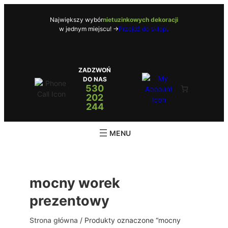
Przejdź
do
Największy wybór
nietuzinkowych dekoracji
w jednym miejscu! ->
Przejdź do sklepu
treści
ZADZWOŃ
DO NAS
530
202
244
mocny worek
prezentowy
Strona główna
/ Produkty oznaczone “mocny