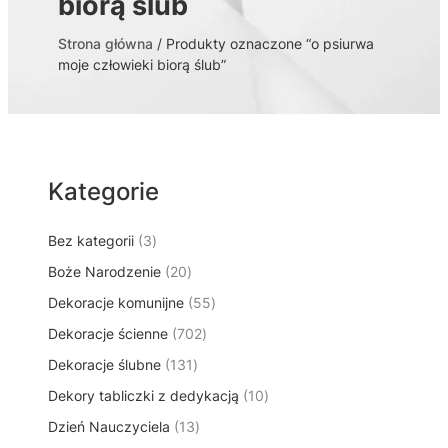
biorą ślub
Strona główna
/ Produkty oznaczone “o psiurwa
moje człowieki biorą ślub”
Kategorie
3
Bez kategorii
3
p
2
Boże Narodzenie
20
r
0
5
Dekoracje komunijne
o
55
p
5
d
7
Dekoracje ścienne
702
r
p
u
0
o
1
Dekoracje ślubne
131
r
k
2
d
3
o
t
1
Dekory tabliczki z dedykacją
p
10
u
1
d
y
0
r
k
1
Dzień Nauczyciela
13
p
u
p
o
t
3
r