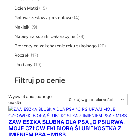
p
d
ó
2
d
t
w
1
Dzień Matki
15
r
u
w
p
u
y
5
o
k
4
Gotowe zestawy prezentowe
r
4
k
p
d
t
p
o
t
9
Naklejki
9
r
u
ó
r
d
y
p
o
k
w
7
Napisy na ścianki dekoracyjne
o
78
u
r
d
t
8
d
k
2
Prezenty na zakończenie roku szkolnego
o
29
u
ó
p
u
t
9
d
k
w
1
Roczek
17
r
k
y
p
u
t
7
o
t
1
Urodziny
19
r
k
ó
p
d
y
9
o
t
w
r
u
p
d
ó
Filtruj po cenie
o
k
r
u
w
d
t
o
k
u
ó
d
Wyświetlanie jednego
t
k
w
u
wyniku
ó
t
k
w
ó
t
w
ZAWIESZKA ŚLUBNA DLA PSA „O PSIURWA!
ó
MOJE CZŁOWIEKI BIORĄ ŚLUB!” KOSTKA Z
w
IMIENIEM PSA – M183