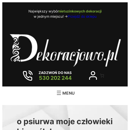
Przejdź
do
Największy wybór
nietuzinkowych dekoracji
w jednym miejscu! ->
Przejdź do sklepu
treści
ZADZWOŃ DO NAS
530 202 244
o psiurwa moje człowieki