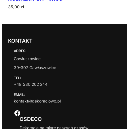
35,00
zł
KONTAKT
ADRES:
Gawłuszowice
39-307 Gawłuszowice
TEL:
+48 530 202 244
EMAIL:
kontakt@dekoracjowo.pl
Facebook
OSDECO
Dekoracje na miarę naszych czasów.