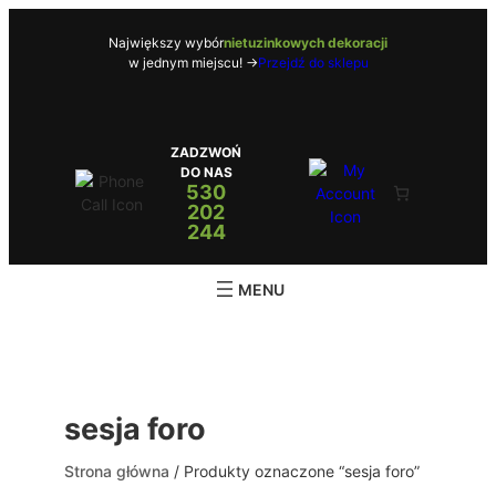
Przejdź
do
Największy wybór
nietuzinkowych dekoracji
w jednym miejscu! ->
Przejdź do sklepu
treści
ZADZWOŃ
DO NAS
530
202
244
sesja foro
Strona główna
/ Produkty oznaczone “sesja foro”