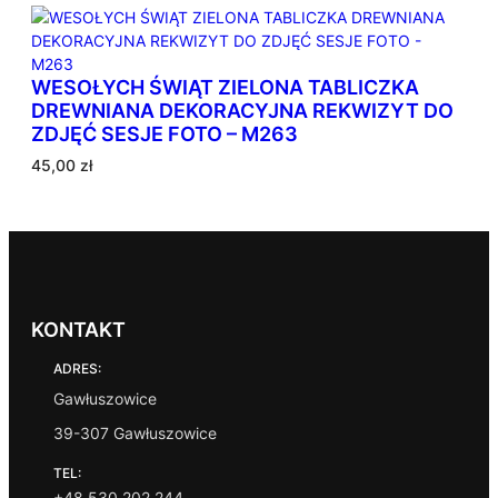
n
e
w
WESOŁYCH ŚWIĄT ZIELONA TABLICZKA
e
DREWNIANA DEKORACYJNA REKWIZYT DO
d
ZDJĘĆ SESJE FOTO – M263
ł
u
45,00
zł
g
p
o
p
u
l
a
KONTAKT
r
ADRES:
n
o
Gawłuszowice
ś
39-307 Gawłuszowice
c
i
TEL:
+48 530 202 244