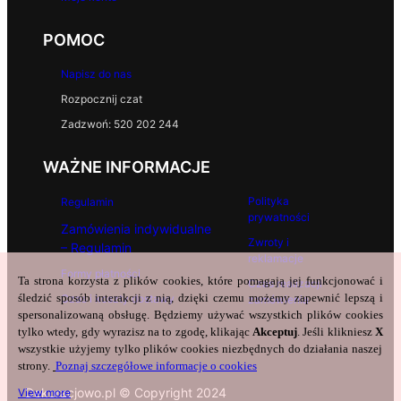
POMOC
Napisz do nas
Rozpocznij czat
Zadzwoń: 520 202 244
WAŻNE INFORMACJE
Polityka
Regulamin
prywatności
Zamówienia indywidualne
Zwroty i
– Regulamin
reklamacje
Formy płatności
Ta strona korzysta z plików cookies, które pomagają jej funkcjonować i
Czas realizacji
śledzić sposób interakcji z nią, dzięki czemu możemy zapewnić lepszą i
Czas i koszty dostawy
zamówienia
spersonalizowaną obsługę. Będziemy używać wszystkich plików cookies
tylko wtedy, gdy wyrazisz na to zgodę, klikając
Akceptuj
. Jeśli klikniesz
X
wszystkie użyjemy tylko plików cookies niezbędnych do działania naszej
strony.
Poznaj szczegółowe informacje o cookies
Dekoracjowo.pl © Copyright 2024
View more