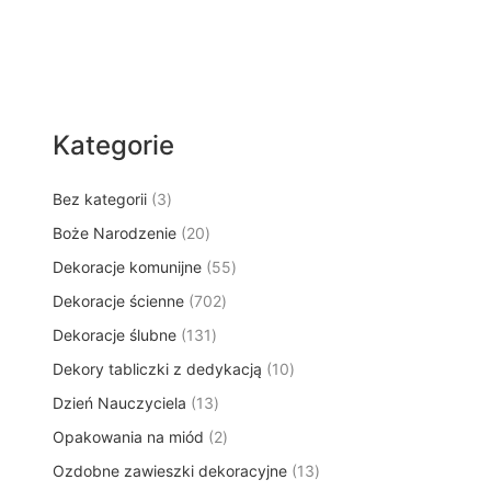
Kategorie
3
Bez kategorii
3
p
2
Boże Narodzenie
20
r
0
5
Dekoracje komunijne
o
55
p
5
d
7
Dekoracje ścienne
702
r
p
u
0
o
1
Dekoracje ślubne
131
r
k
2
d
3
o
t
1
Dekory tabliczki z dedykacją
p
10
u
1
d
y
0
r
k
1
Dzień Nauczyciela
13
p
u
p
o
t
3
r
k
2
Opakowania na miód
2
r
d
ó
p
o
t
p
o
u
w
1
Ozdobne zawieszki dekoracyjne
r
13
d
ó
r
d
k