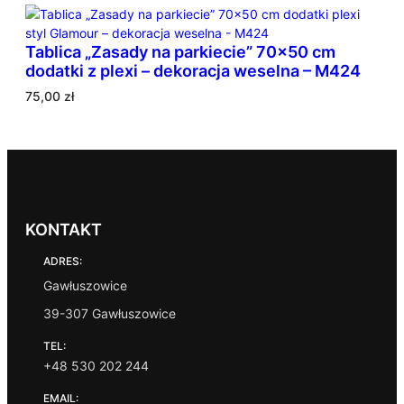
n
e
Tablica „Zasady na parkiecie” 70×50 cm
w
dodatki z plexi – dekoracja weselna – M424
e
d
75,00
zł
ł
u
g
p
o
p
u
KONTAKT
l
ADRES:
a
r
Gawłuszowice
n
39-307 Gawłuszowice
o
ś
TEL:
c
+48 530 202 244
i
EMAIL: