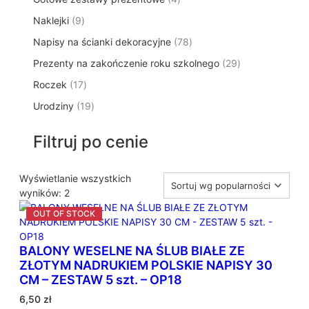
p
d
t
p
o
t
9
Naklejki
9
r
u
ó
r
d
y
p
o
k
w
7
Napisy na ścianki dekoracyjne
o
78
u
r
d
t
8
d
k
2
Prezenty na zakończenie roku szkolnego
o
29
u
ó
p
u
t
9
d
k
w
1
Roczek
17
r
k
y
p
u
t
7
o
t
1
Urodziny
19
r
k
ó
p
d
y
9
o
t
w
r
u
p
d
ó
Filtruj po cenie
o
k
r
u
w
d
t
o
k
u
ó
d
Wyświetlanie wszystkich
t
k
w
P
u
wyników: 2
ó
t
o
k
w
ó
s
t
w
o
ó
BALONY WESELNE NA ŚLUB BIAŁE ZE
r
w
ZŁOTYM NADRUKIEM POLSKIE NAPISY 30
t
CM – ZESTAW 5 szt. – OP18
o
w
6,50
zł
a