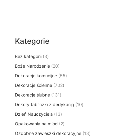
Kategorie
3
Bez kategorii
3
p
2
Boże Narodzenie
20
r
0
5
Dekoracje komunijne
o
55
p
5
d
7
Dekoracje ścienne
702
r
p
u
0
o
1
Dekoracje ślubne
131
r
k
2
d
3
o
t
1
Dekory tabliczki z dedykacją
p
10
u
1
d
y
0
r
k
1
Dzień Nauczyciela
13
p
u
p
o
t
3
r
k
2
Opakowania na miód
2
r
d
ó
p
o
t
p
o
u
w
1
Ozdobne zawieszki dekoracyjne
r
13
d
ó
r
d
k