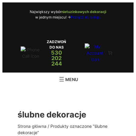
Przejdź
do
Największy wybór
nietuzinkowych dekoracji
w jednym miejscu! ->
Przejdź do sklepu
treści
ZADZWOŃ
DO NAS
530
202
244
ślubne dekoracje
Strona główna
/ Produkty oznaczone “ślubne
dekoracje”