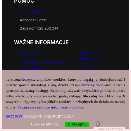
POMOC
Napisz do nas
Rozpocznij czat
Zadzwoń: 520 202 244
WAŻNE INFORMACJE
Polityka
Regulamin
prywatności
Zamówienia indywidualne
Zwroty i
– Regulamin
reklamacje
Formy płatności
Ta strona korzysta z plików cookies, które pomagają jej funkcjonować i
Czas realizacji
śledzić sposób interakcji z nią, dzięki czemu możemy zapewnić lepszą i
Czas i koszty dostawy
zamówienia
spersonalizowaną obsługę. Będziemy używać wszystkich plików cookies
tylko wtedy, gdy wyrazisz na to zgodę, klikając
Akceptuj
. Jeśli klikniesz
X
wszystkie użyjemy tylko plików cookies niezbędnych do działania naszej
strony.
Poznaj szczegółowe informacje o cookies
Dekoracjowo.pl © Copyright 2024
View more
Cookies settings
Akceptuj
Cookies settings