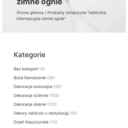
zimne ognie
Strona główna
/ Produkty oznaczone “tabliczka
informacyjna zimne ognie”
Kategorie
3
Bez kategorii
3
p
2
Boże Narodzenie
20
r
0
5
Dekoracje komunijne
o
55
p
5
d
7
Dekoracje ścienne
702
r
p
u
0
o
1
Dekoracje ślubne
131
r
k
2
d
3
o
t
1
Dekory tabliczki z dedykacją
p
10
u
1
d
y
0
r
k
1
Dzień Nauczyciela
13
p
u
p
o
t
3
r