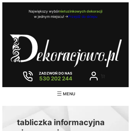
Przejdź
do
Największy wybór
nietuzinkowych dekoracji
w jednym miejscu! ->
Przejdź do sklepu
treści
ZADZWOŃ DO NAS
530 202 244
tabliczka informacyjna