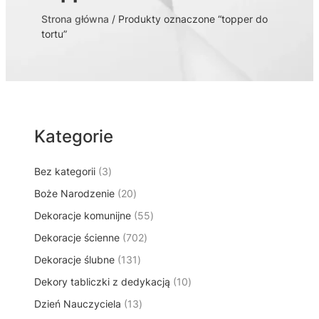
Strona główna
/ Produkty oznaczone “topper do
tortu”
Kategorie
3
Bez kategorii
3
p
2
Boże Narodzenie
20
r
0
5
Dekoracje komunijne
o
55
p
5
d
7
Dekoracje ścienne
702
r
p
u
0
o
1
Dekoracje ślubne
131
r
k
2
d
3
o
t
1
Dekory tabliczki z dedykacją
p
10
u
1
d
y
0
r
k
1
Dzień Nauczyciela
13
p
u
p
o
t
3
r