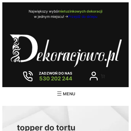
Przejdź
do
Największy wybór
nietuzinkowych dekoracji
w jednym miejscu! ->
Przejdź do sklepu
treści
ZADZWOŃ DO NAS
530 202 244
topper do tortu