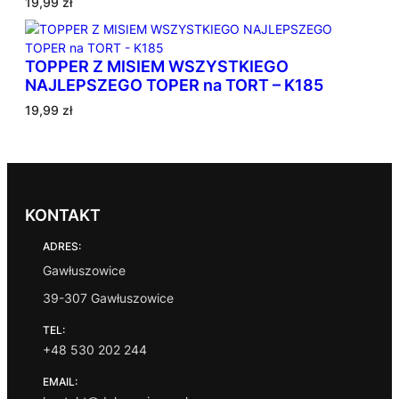
19,99
zł
o
w
a
TOPPER Z MISIEM WSZYSTKIEGO
n
NAJLEPSZEGO TOPER na TORT – K185
e
w
19,99
zł
e
d
ł
u
g
KONTAKT
p
o
ADRES:
p
Gawłuszowice
u
l
39-307 Gawłuszowice
a
TEL:
r
+48 530 202 244
n
o
EMAIL:
ś