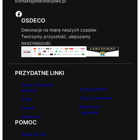
kontakt@dekoracjowo.pl
c
i
Facebook
OSDECO
Dekoracje na miarę naszych czasów.
Tworzymy przyszłość, ulepszamy
teraźniejszość.
PRZYDATNE LINKI
Zobacz wszystkie
Szukaj produktu
produkty
Twoje zamówienia
O Nas
Rejestracja /
Kontakt
Logowanie
Moje konto
POMOC
Napisz do nas