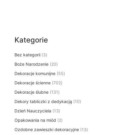
Kategorie
3
Bez kategorii
3
p
2
Boże Narodzenie
20
r
0
5
Dekoracje komunijne
o
55
p
5
d
7
Dekoracje ścienne
702
r
p
u
0
o
1
Dekoracje ślubne
131
r
k
2
d
3
o
t
1
Dekory tabliczki z dedykacją
p
10
u
1
d
y
0
r
k
1
Dzień Nauczyciela
13
p
u
p
o
t
3
r
k
2
Opakowania na miód
2
r
d
ó
p
o
t
p
o
u
w
1
Ozdobne zawieszki dekoracyjne
r
13
d
ó
r
d
k