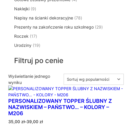
p
d
t
p
o
t
9
Naklejki
9
r
u
ó
r
d
y
p
o
k
w
7
Napisy na ścianki dekoracyjne
o
78
u
r
d
t
8
d
k
2
Prezenty na zakończenie roku szkolnego
o
29
u
ó
p
u
t
9
d
k
w
1
Roczek
17
r
k
y
p
u
t
7
o
t
1
Urodziny
19
r
k
ó
p
d
y
9
o
t
w
r
u
p
d
ó
Filtruj po cenie
o
k
r
u
w
d
t
o
k
u
ó
d
Wyświetlanie jednego
t
k
w
u
wyniku
ó
t
k
w
ó
t
w
PERSONALIZOWANY TOPPER ŚLUBNY Z
ó
NAZWISKIEM – PAŃSTWO… – KOLORY –
w
M206
Z
35,00
zł
–
39,00
zł
a