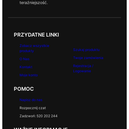
teraźniejszość.
0
z
ł
PRZYDATNE LINKI
Zobacz wszystkie
Szukaj produktu
produkty
Twoje zamówienia
O Nas
Rejestracja /
Kontakt
Logowanie
Moje konto
POMOC
Napisz do nas
Rozpocznij czat
Zadzwoń: 520 202 244