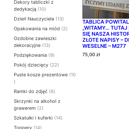
o
t
Dekory tabliczki z
p
u
1
d
y
1
dedykacją
10
r
k
p
u
0
o
t
1
Dzień Nauczyciela
13
r
k
TABLICA POWITA
p
d
ó
3
o
„WITAMY… TUTAJ
t
2
Opakowania na miód
2
r
u
w
p
d
SIĘ NASZA HISTOR
ó
p
o
k
Ozdobne zawieszki
r
ZŁOTE NAPISY – 
u
w
r
d
t
1
dekoracyjne
13
WESELNE – M277
o
k
o
u
y
3
d
t
75,00
zł
9
Podziękowania
9
d
k
p
u
ó
p
u
t
2
Pokój dziecięcy
22
r
k
w
r
k
ó
2
o
t
Puste kosze prezentowe
10
o
t
w
p
d
ó
1
d
y
r
u
w
0
u
6
Ramki do zdjęć
6
o
k
p
k
p
d
t
Skrzynki na alkohol z
r
t
r
u
ó
2
grawerem
2
o
ó
o
k
w
p
d
w
1
Szkatułki i kuferki
14
d
t
r
u
4
u
y
1
Toppery
14
o