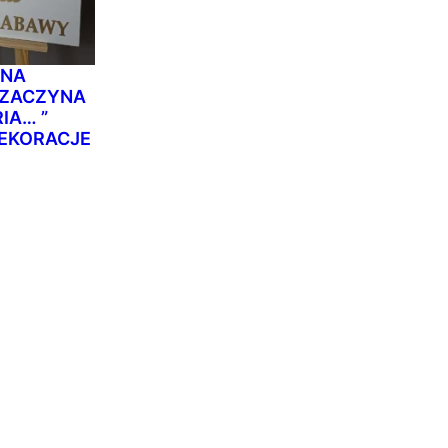
LNA
 ZACZYNA
IA… ”
DEKORACJE