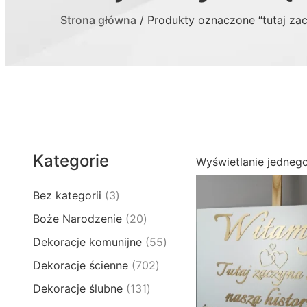
Strona główna
/ Produkty oznaczone “tutaj zac
Kategorie
Wyświetlanie jedneg
3
Bez kategorii
3
p
2
Boże Narodzenie
20
r
0
5
Dekoracje komunijne
55
o
p
5
d
7
Dekoracje ścienne
702
r
p
u
0
o
1
Dekoracje ślubne
131
r
k
2
d
3