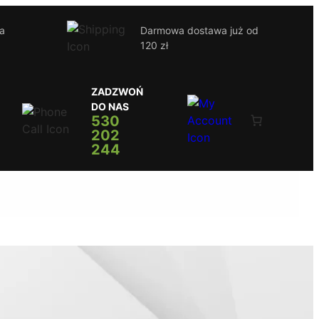
ja
Darmowa dostawa już od
120 zł
ZADZWOŃ
DO NAS
530
202
244