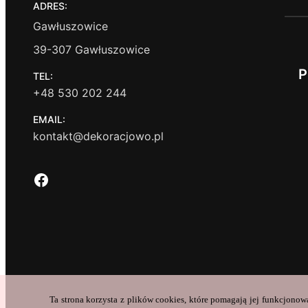
ADRES:
Gawłuszowice
39-307 Gawłuszowice
P
TEL:
+48 530 202 244
EMAIL:
kontakt@dekoracjowo.pl
Facebook
Ta strona korzysta z plików cookies, które pomagają jej funkcjonow