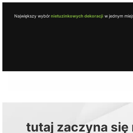
Przejdź
do
Największy wybór
nietuzinkowych dekoracji
w jednym miejs
treści
tutaj zaczyna się