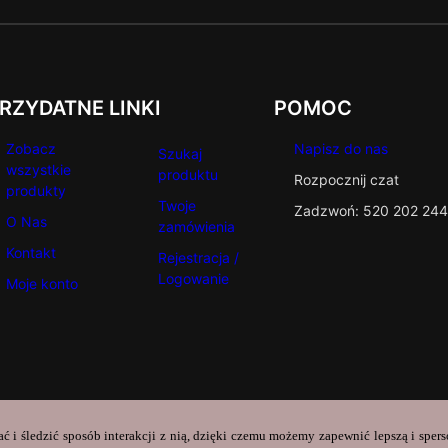
RZYDATNE LINKI
POMOC
Zobacz
Napisz do nas
Szukaj
wszystkie
produktu
Rozpocznij czat
produkty
Twoje
Zadzwoń: 520 202 244
O Nas
zamówienia
Kontakt
Rejestracja /
Logowanie
Moje konto
ać i śledzić sposób interakcji z nią, dzięki czemu możemy zapewnić lepszą i sper