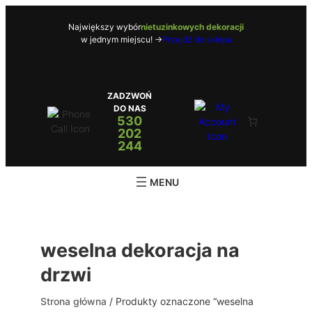
Przejdź
do
Największy wybór
nietuzinkowych dekoracji
w jednym miejscu! ->
Przejdź do sklepu
treści
ZADZWOŃ
DO NAS
530
202
244
weselna dekoracja na
drzwi
Strona główna
/ Produkty oznaczone “weselna