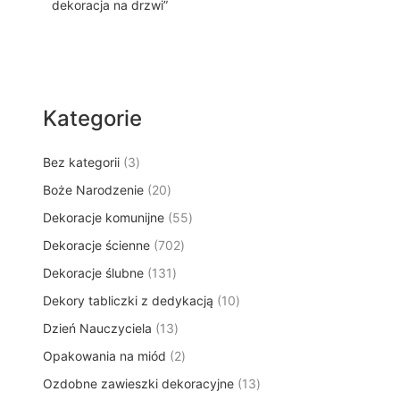
dekoracja na drzwi”
Kategorie
3
Bez kategorii
3
p
2
Boże Narodzenie
20
r
0
5
Dekoracje komunijne
o
55
p
5
d
7
Dekoracje ścienne
702
r
p
u
0
o
1
Dekoracje ślubne
131
r
k
2
d
3
o
t
1
Dekory tabliczki z dedykacją
p
10
u
1
d
y
0
r
k
1
Dzień Nauczyciela
13
p
u
p
o
t
3
r
k
2
Opakowania na miód
2
r
d
ó
p
o
t
p
o
u
w
1
Ozdobne zawieszki dekoracyjne
r
13
d
ó
r
d
k