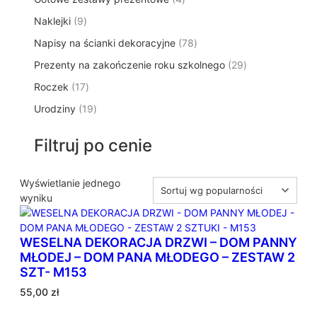
p
d
t
p
o
t
9
Naklejki
9
r
u
ó
r
d
y
p
o
k
w
7
Napisy na ścianki dekoracyjne
o
78
u
r
d
t
8
d
k
2
Prezenty na zakończenie roku szkolnego
o
29
u
ó
p
u
t
9
d
k
w
1
Roczek
17
r
k
y
p
u
t
7
o
t
1
Urodziny
19
r
k
ó
p
d
y
9
o
t
w
r
u
p
d
ó
Filtruj po cenie
o
k
r
u
w
d
t
o
k
u
ó
d
Wyświetlanie jednego
t
k
w
u
wyniku
ó
t
k
w
ó
t
w
WESELNA DEKORACJA DRZWI – DOM PANNY
ó
MŁODEJ – DOM PANA MŁODEGO – ZESTAW 2
w
SZT- M153
55,00
zł