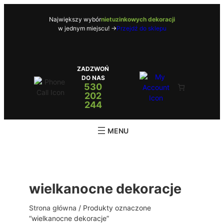
Przejdź
do
Największy wybór
nietuzinkowych dekoracji
w jednym miejscu! ->
Przejdź do sklepu
treści
ZADZWOŃ
DO NAS
530
202
244
wielkanocne dekoracje
Strona główna
/ Produkty oznaczone
“wielkanocne dekoracje”