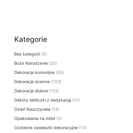
Kategorie
3
Bez kategorii
3
p
2
Boże Narodzenie
20
r
0
5
Dekoracje komunijne
o
55
p
5
d
7
Dekoracje ścienne
702
r
p
u
0
o
1
Dekoracje ślubne
131
r
k
2
d
3
o
t
1
Dekory tabliczki z dedykacją
p
10
u
1
d
y
0
r
k
1
Dzień Nauczyciela
13
p
u
p
o
t
3
r
k
2
Opakowania na miód
2
r
d
ó
p
o
t
p
o
u
w
1
Ozdobne zawieszki dekoracyjne
r
13
d
ó
r
d
k