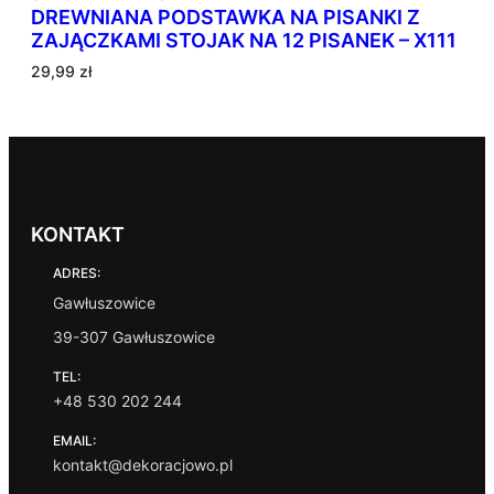
DREWNIANA PODSTAWKA NA PISANKI Z
n
ZAJĄCZKAMI STOJAK NA 12 PISANEK – X111
e
w
29,99
zł
e
d
ł
u
g
p
o
KONTAKT
p
ADRES:
u
l
Gawłuszowice
a
39-307 Gawłuszowice
r
n
TEL:
o
+48 530 202 244
ś
c
EMAIL:
i
kontakt@dekoracjowo.pl