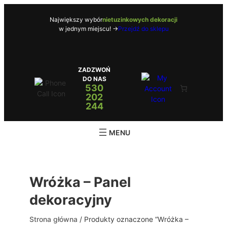
Przejdź
do
Największy wybór
nietuzinkowych dekoracji
w jednym miejscu! ->
Przejdź do sklepu
treści
ZADZWOŃ
DO NAS
530
202
244
Wróżka – Panel
dekoracyjny
Strona główna
/ Produkty oznaczone “Wróżka –