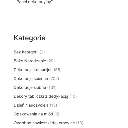
Panel dekoracyjny”
Kategorie
3
Bez kategorii
3
p
2
Boże Narodzenie
20
r
0
5
Dekoracje komunijne
o
55
p
5
d
7
Dekoracje ścienne
702
r
p
u
0
o
1
Dekoracje ślubne
131
r
k
2
d
3
o
t
1
Dekory tabliczki z dedykacją
p
10
u
1
d
y
0
r
k
1
Dzień Nauczyciela
13
p
u
p
o
t
3
r
k
2
Opakowania na miód
2
r
d
ó
p
o
t
p
o
u
w
1
Ozdobne zawieszki dekoracyjne
r
13
d
ó
r
d
k