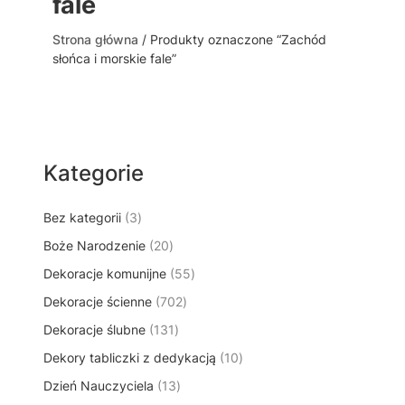
fale
Strona główna
/ Produkty oznaczone “Zachód
słońca i morskie fale”
Kategorie
3
Bez kategorii
3
p
2
Boże Narodzenie
20
r
0
5
Dekoracje komunijne
o
55
p
5
d
7
Dekoracje ścienne
702
r
p
u
0
o
1
Dekoracje ślubne
131
r
k
2
d
3
o
t
1
Dekory tabliczki z dedykacją
p
10
u
1
d
y
0
r
k
1
Dzień Nauczyciela
13
p
u
p
o
t
3
r