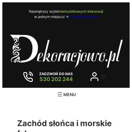
Przejdź
do
Największy wybór
nietuzinkowych dekoracji
w jednym miejscu! ->
Przejdź do sklepu
treści
ZADZWOŃ DO NAS
530 202 244
Zachód słońca i morskie