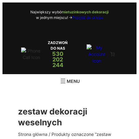
Przejdź
do
Największy wybór
nietuzinkowych dekoracji
w jednym miejscu! ->
Przejdź do sklepu
treści
ZADZWOŃ
DO NAS
530
202
244
zestaw dekoracji
weselnych
Strona główna
/ Produkty oznaczone “zestaw