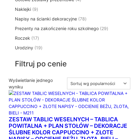
p
d
t
p
o
t
9
Naklejki
9
r
u
ó
r
d
y
p
o
k
w
7
Napisy na ścianki dekoracyjne
o
78
u
r
d
t
8
d
k
2
Prezenty na zakończenie roku szkolnego
o
29
u
ó
p
u
t
9
d
k
w
1
Roczek
17
r
k
y
p
u
t
7
o
t
1
Urodziny
19
r
k
ó
p
d
y
9
o
t
w
r
u
p
d
ó
Filtruj po cenie
o
k
r
u
w
d
t
o
k
u
ó
d
Wyświetlanie jednego
t
k
w
u
wyniku
ó
t
k
w
ó
t
w
ó
w
ZESTAW TABLIC WESELNYCH – TABLICA
POWITALNA + PLAN STOŁÓW – DEKORACJE
ŚLUBNE KOLOR CAPPUCCINO + ZŁOTE
NAPISY – ODCIENIE BEŻU, ZŁOTA, BIELI –