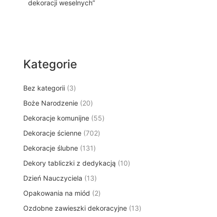
dekoracji weselnych”
Kategorie
3
Bez kategorii
3
p
2
Boże Narodzenie
20
r
0
5
Dekoracje komunijne
o
55
p
5
d
7
Dekoracje ścienne
702
r
p
u
0
o
1
Dekoracje ślubne
131
r
k
2
d
3
o
t
1
Dekory tabliczki z dedykacją
p
10
u
1
d
y
0
r
k
1
Dzień Nauczyciela
13
p
u
p
o
t
3
r
k
2
Opakowania na miód
2
r
d
ó
p
o
t
p
o
u
w
1
Ozdobne zawieszki dekoracyjne
r
13
d
ó
r
d
k