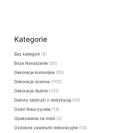
Kategorie
3
Bez kategorii
3
p
2
Boże Narodzenie
20
r
0
5
Dekoracje komunijne
o
55
p
5
d
7
Dekoracje ścienne
702
r
p
u
0
o
1
Dekoracje ślubne
131
r
k
2
d
3
o
t
1
Dekory tabliczki z dedykacją
p
10
u
1
d
y
0
r
k
1
Dzień Nauczyciela
13
p
u
p
o
t
3
r
k
2
Opakowania na miód
2
r
d
ó
p
o
t
p
o
u
w
1
Ozdobne zawieszki dekoracyjne
r
13
d
ó
r
d
k