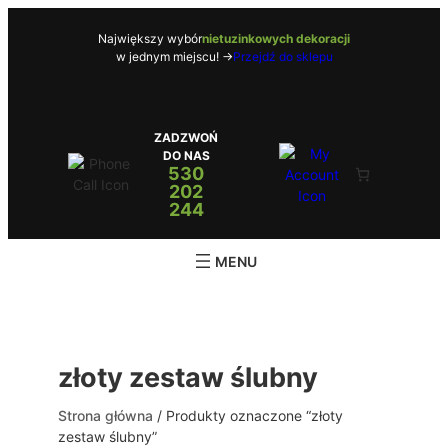
Przejdź
do
Największy wybór
nietuzinkowych dekoracji
w jednym miejscu! ->
Przejdź do sklepu
treści
ZADZWOŃ
DO NAS
530
202
244
złoty zestaw ślubny
Strona główna
/ Produkty oznaczone “złoty
zestaw ślubny”