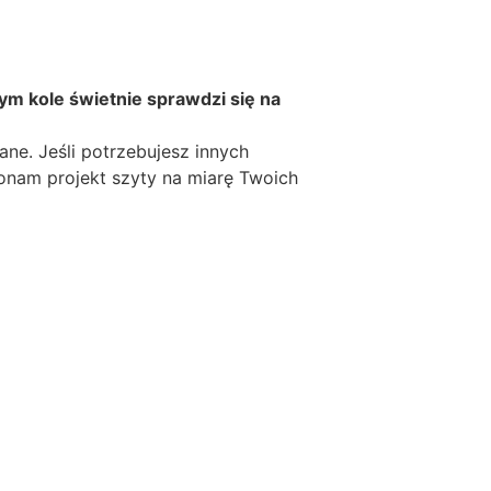
O
Z
N
A
ym kole świetnie sprawdzi się
na
P
I
e. Jeśli potrzebujesz innych
S
konam projekt szyty na miarę Twoich
E
M
P
I
E
R
W
S
Z
A
K
O