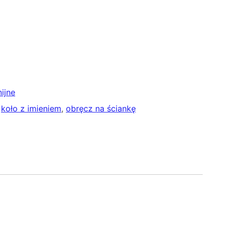
ijne
 
koło z imieniem
, 
obręcz na ściankę