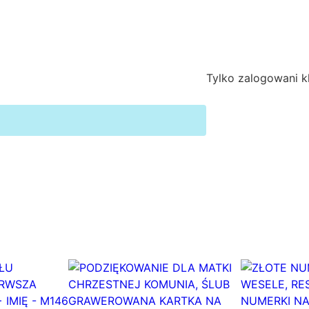
Ę
C
Z
K
Tylko zalogowani kl
1
7
4