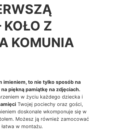
9
IERWSZĄ
P
I
5
E
 KOŁO Z
,
R
0
W
A KOMUNIA
S
0
Z
Ą
z
K
O
ł
M
imieniem, to nie tylko sposób na
U
 na piękną pamiątkę na zdjęciach.
N
arzeniem w życiu każdego dziecka i
I
pamięci
Twojej pociechy oraz gości,
Ę
imieniem doskonale wkomponuje się w
K
a stołem. Możesz ją również zamocować
O
o łatwa w montażu.
Ł