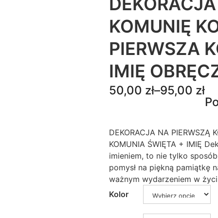
DEKORACJA
KOMUNIĘ KO
PIERWSZA K
IMIĘ OBRĘCZ
Z
50,00
zł
–
95,00
zł
Po
a
k
DEKORACJA NA PIERWSZĄ K
r
KOMUNIA ŚWIĘTA + IMIĘ Deko
e
imieniem, to nie tylko sposób
pomysł na piękną pamiątkę na
s
ważnym wydarzeniem w życiu 
c
Kolor
e