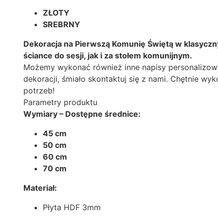
ZŁOTY
SREBRNY
Dekoracja na Pierwszą Komunię Świętą w klasyczn
ściance do sesji, jak i za stołem komunijnym.
Możemy wykonać również inne napisy personalizowan
dekoracji, śmiało skontaktuj się z nami. Chętnie wy
potrzeb!
Parametry produktu
Wymiary –
Dostępne średnice:
45 cm
50 cm
60 cm
70 cm
Materiał:
Płyta HDF 3mm