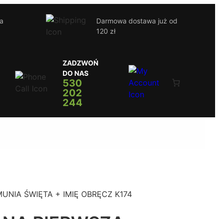
ja
Darmowa dostawa już od
120 zł
ZADZWOŃ
DO NAS
530
202
244
NIA ŚWIĘTA + IMIĘ OBRĘCZ K174