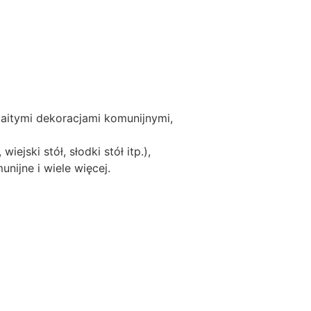
M
U
N
I
A
Ś
W
aitymi dekoracjami komunijnymi,
I
Ę
ejski stół, słodki stół itp.),
T
ijne i wiele więcej.
A
+
I
M
I
Ę
O
B
R