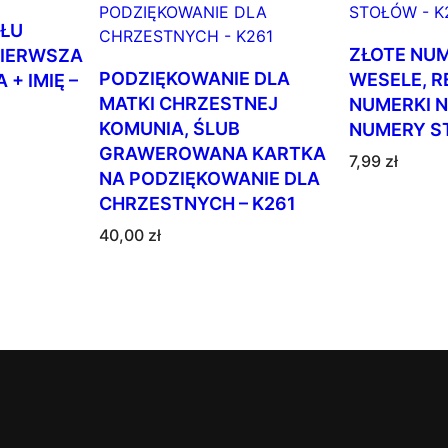
ŁU
ZŁOTE NUM
PIERWSZA
PODZIĘKOWANIE DLA
WESELE, 
+ IMIĘ –
MATKI CHRZESTNEJ
NUMERKI N
KOMUNIA, ŚLUB
NUMERY S
GRAWEROWANA KARTKA
7,99
zł
NA PODZIĘKOWANIE DLA
CHRZESTNYCH – K261
40,00
zł