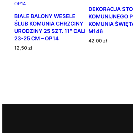
DEKORACJA STO
BIAŁE BALONY WESELE
KOMUNIJNEGO 
ŚLUB KOMUNIA CHRZCINY
KOMUNIA ŚWIĘTA 
URODZINY 25 SZT. 11″ CALI
M146
23-25 CM – OP14
42,00
zł
12,50
zł