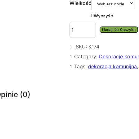
n
Wielkość
:
Wyczyść
o
i
d
Dodaj Do Koszyka
l
5
o
SKU:
K174
ś
0
ć
Category:
Dekoracje komun
,
D
Tags:
dekoracja komunijna
,
E
0
K
0
O
R
pinie (0)
A
z
C
ł
J
d
A
N
o
A