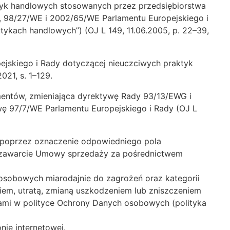
tyk handlowych stosowanych przez przedsiębiorstwa
98/27/WE i 2002/65/WE Parlamentu Europejskiego i
ykach handlowych”) (OJ L 149, 11.06.2005, p. 22–39,
jskiego i Rady dotyczącej nieuczciwych praktyk
21, s. 1–129.
mentów, zmieniająca dyrektywę Rady 93/13/EWG i
ę 97/7/WE Parlamentu Europejskiego i Rady (OJ L
ć poprzez oznaczenie odpowiedniego pola
że zawarcie Umowy sprzedaży za pośrednictwem
 osobowych miarodajnie do zagrożeń oraz kategorii
iem, utratą, zmianą uszkodzeniem lub zniszczeniem
ami w polityce Ochrony Danych osobowych (polityka
nie internetowej.