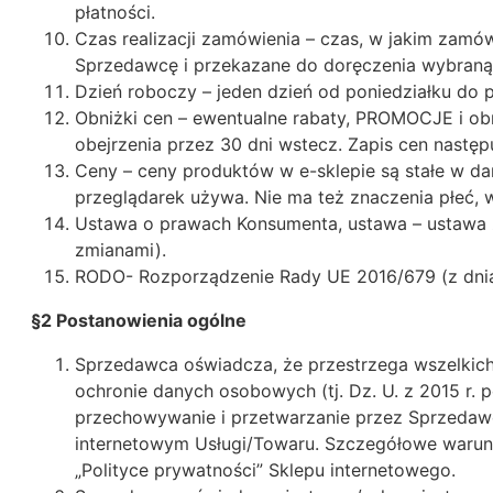
płatności.
Czas realizacji zamówienia – czas, w jakim zam
Sprzedawcę i przekazane do doręczenia wybraną 
Dzień roboczy – jeden dzień od poniedziałku do 
Obniżki cen – ewentualne rabaty, PROMOCJE i obn
obejrzenia przez 30 dni wstecz. Zapis cen nastę
Ceny – ceny produktów w e-sklepie są stałe w dany
przeglądarek używa. Nie ma też znaczenia płeć, w
Ustawa o prawach Konsumenta, ustawa – ustawa z
zmianami).
RODO- Rozporządzenie Rady UE 2016/679 (z dnia 
§2 Postanowienia ogólne
Sprzedawca oświadcza, że przestrzega wszelkic
ochronie danych osobowych (tj. Dz. U. z 2015 r.
przechowywanie i przetwarzanie przez Sprzedaw
internetowym Usługi/Towaru. Szczegółowe warun
„Polityce prywatności” Sklepu internetowego.