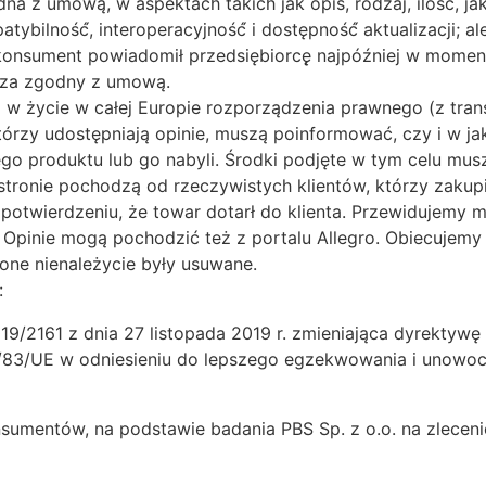
 z umową, w aspektach takich jak opis, rodzaj, ilość́, jako
bilność́, interoperacyjność́ i dostępność́ aktualizacji; a
konsument powiadomił przedsiębiorcę̨ najpóźniej w momen
y za zgodny z umową.
w życie w całej Europie rozporządzenia prawnego (z tra
którzy udostępniają opinie, muszą poinformować, czy i w j
o produktu lub go nabyli. Środki podjęte w tym celu mus
tronie pochodzą od rzeczywistych klientów, którzy zakupil
 potwierdzeniu, że towar dotarł do klienta. Przewidujemy
 Opinie mogą pochodzić też z portalu Allegro. Obiecujemy d
one nienależycie były usuwane.
:
19/2161 z dnia 27 listopada 2019 r. zmieniająca dyrektyw
/83/UE w odniesieniu do lepszego egzekwowania i unowoc
nsumentów, na podstawie badania PBS Sp. z o.o. na zlecen