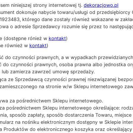
sem niniejszej strony internetowej tj.
dekoracjowo.pl
onsument dokonuje nabycie towaru/usługi od przedsiębiorc
1923483, którego dane zostały również wskazane w zakład
owa o adresie Sprzedawcy rozumie się przez to następują
e (dostępne rónież w
kontakt
)
ne również w
kontakt
)
ność do czynności prawnych, a w wypadkach przewidzianyc
ć do czynności prawnych, osoba prawna albo jednostka org
a lub zamierza zawrzeć umowę sprzedaży.
ca ze Sprzedawcą czynności prawnej niezwiązanej bezpoś
mieszczonego na stronie w/w Sklepu internetowego zawi
bywa za pośrednictwem Sklepu internetowego.
 za pośrednictwem Sklepu internetowego określające: rodza
nia, sposób zapłaty, sposób dostarczenia Towaru, miejsce
mularz na nośniku elektronicznym dostępny w Sklepie inter
 Produktów do elektronicznego koszyka oraz określając