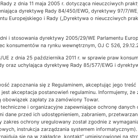
Rady z dnia 11 maja 2005 r. dotycząca nieuczciwych prak
iająca dyrektywę Rady 84/450/EWG, dyrektywy 97/7/WE, 
u Europejskiego i Rady („Dyrektywa o nieuczciwych prakt
dni i stosowania dyrektywy 2005/29/WE Parlamentu Europe
c konsumentów na rynku wewnętrznym, OJ C 526, 29.12.20
3/UE z dnia 25 października 2011 r. w sprawie praw konsu
dy oraz uchylająca dyrektywę Rady 85/577/EWG i dyrektyw
iwość zapoznania się z Regulaminem, akceptując jego treś
na jest akceptacja postanowień regulaminu. Informujemy, 
bą obowiązek zapłaty za zamówiony Towar.
 techniczne i organizacyjne zapewniające ochronę danych
i dane przed ich udostępnieniem, zabraniem, przetwarzan
y zakres ochrony uregulowany został zgodnie z wymagani
wych, instrukcja zarządzania systemem informatycznym).
jdują się na w zakładce „kontakt” umiejscowionej na stro