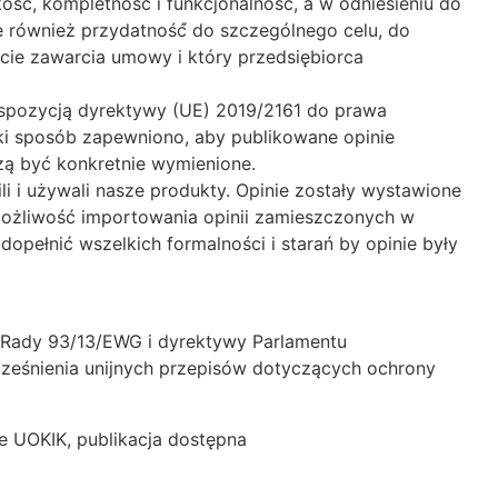
ść́, kompletność́ i funkcjonalność́, a w odniesieniu do
le również przydatność́ do szczególnego celu, do
cie zawarcia umowy i który przedsiębiorca
nspozycją dyrektywy (UE) 2019/2161 do prawa
aki sposób zapewniono, aby publikowane opinie
zą być konkretnie wymienione.
i i używali nasze produkty. Opinie zostały wystawione
 możliwość importowania opinii zamieszczonych w
opełnić wszelkich formalności i starań by opinie były
ę Rady 93/13/EWG i dyrektywy Parlamentu
ześnienia unijnych przepisów dotyczących ochrony
ie UOKIK, publikacja dostępna