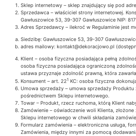
Sklep internetowy – sklep znajdujący się pod adre
Sprzedawca – właściciel strony internetowej. K
Gawłuszowice 53, 39-307 Gawłuszowice NIP: 817
Adres Sprzedawcy – ilekroć w Regulaminie jest m
Siedzibę: Gawłuszowice 53, 39-307 Gawłuszowic
adres mailowy: kontakt@dekoracjowo.pl (dostęp
Klient – osoba fizyczna posiadająca pełną zdol
osoba fizyczna posiadająca ograniczoną zdolnoś
ustawa przyznaje zdolność prawną, która zawarł
1
Konsument – art. 22
KC: osoba fizyczna dokonują
Umowa sprzedaży – umowa sprzedaży Produktu za
pośrednictwem Sklepu internetowego.
Towar – Produkt, rzecz ruchoma, którą Klient na
Zamówienie – oświadczenie woli Klienta, złożone
Sklepu internetowego w chwili składania zamówie
Formularz zamówienia – elektroniczna usługa, for
Zamówienia, między innymi za pomocą dodawania