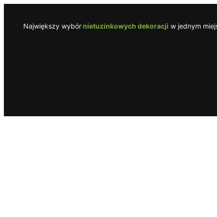
Przejdź
do
Największy wybór
nietuzinkowych dekoracji
w jednym miejs
treści