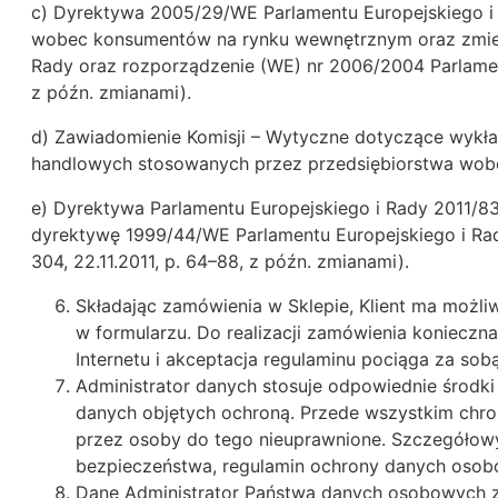
c) Dyrektywa 2005/29/WE Parlamentu Europejskiego i 
wobec konsumentów na rynku wewnętrznym oraz zmien
Rady oraz rozporządzenie (WE) nr 2006/2004 Parlament
z późn. zmianami).
d) Zawiadomienie Komisji – Wytyczne dotyczące wykła
handlowych stosowanych przez przedsiębiorstwa wobe
e) Dyrektywa Parlamentu Europejskiego i Rady 2011/8
dyrektywę 1999/44/WE Parlamentu Europejskiego i Ra
304, 22.11.2011, p. 64–88, z późn. zmianami).
Składając zamówienia w Sklepie, Klient ma możl
w formularzu. Do realizacji zamówienia koniecz
Internetu i akceptacja regulaminu pociąga za so
Administrator danych stosuje odpowiednie środki
danych objętych ochroną. Przede wszystkim chron
przez osoby do tego nieuprawnione. Szczegółow
bezpieczeństwa, regulamin ochrony danych osobo
Dane Administrator Państwa danych osobowych zna