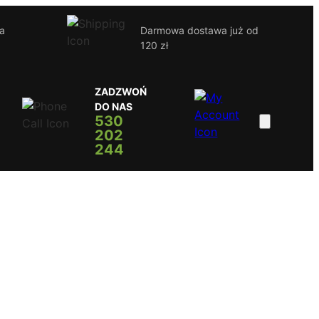
ja
Darmowa dostawa już od
120 zł
ZADZWOŃ
DO NAS
530
202
244