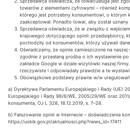
Sprzedawca oświadcza, że towar/usługa jest zgodna
towarów z elementami cyfrowymi – również̇ kompaty
którego jest potrzebny konsumentowi, o którym 
zaakceptował. Ponadto towar, aby został uznan
Sprzedawca oświadcza, że w związku z wejściem 
krajowego) dotyczącego opinii: przedsiębiorcy, 
pochodziły od konsumentów, którzy używali daneg
Oświadczamy, że opinie zamieszczone na naszej s
zgodnie z przesłaną prośba o ich wystawienie po
zakładce Google w dziale wizytówki naszej firmy.
rzeczywiste i odpowiadały prawdzie a te wystawi
Obowiązkowe podstawy prawne w/w uregulowań
a) Dyrektywa Parlamentu Europejskiego i Rady (UE) 20
Europejskiego i Rady 98/6/WE, 2005/29/WE oraz 2011
konsumenta, OJ L 328, 18.12.2019, s. 7–28.
b) Fałszowanie opinii w Internecie – doświadczenia ko
https://uokik.gov.pl/aktualnosci.php?news_id=17411