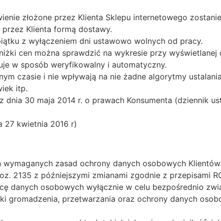
ówienie złożone przez Klienta Sklepu internetowego zosta
przez Klienta formą dostawy.
piątku z wyłączeniem dni ustawowo wolnych od pracy.
iżki cen można sprawdzić na wykresie przy wyświetlanej c
puje w sposób weryfikowalny i automatyczny.
m czasie i nie wpływają na nie żadne algorytmy ustalania ce
iek itp.
 dnia 30 maja 2014 r. o prawach Konsumenta (dziennik us
27 kwietnia 2016 r)
h wymaganych zasad ochrony danych osobowych Klientów j
 poz. 2135 z późniejszymi zmianami zgodnie z przepisami 
cę danych osobowych wyłącznie w celu bezpośrednio zwią
ki gromadzenia, przetwarzania oraz ochrony danych osob