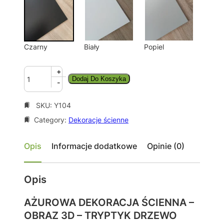
Czarny
Biały
Popiel
i
+
Dodaj Do Koszyka
l
-
o
ś
SKU:
Y104
ć
Category:
Dekoracje ścienne
D
E
K
Opis
Informacje dodatkowe
Opinie (0)
O
R
A
Opis
C
J
AŻUROWA DEKORACJA ŚCIENNA –
A
OBRAZ 3D – TRYPTYK DRZEWO
Ś