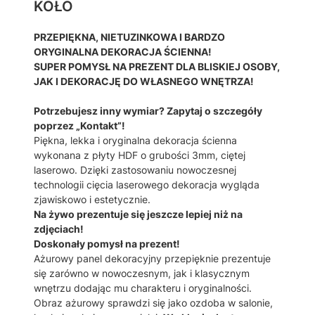
KOŁO
C
I
E
PRZEPIĘKNA, NIETUZINKOWA I BARDZO
N
ORYGINALNA DEKORACJA ŚCIENNA!
N
SUPER POMYSŁ NA PREZENT DLA BLISKIEJ OSOBY,
A
JAK I DEKORACJĘ DO WŁASNEGO WNĘTRZA!
3
D
Potrzebujesz inny wymiar? Zapytaj o szczegóły
O
poprzez „Kontakt”!
B
Piękna, lekka i oryginalna dekoracja ścienna
R
wykonana z płyty HDF o grubości 3mm, ciętej
A
laserowo. Dzięki zastosowaniu nowoczesnej
Z
technologii cięcia laserowego dekoracja wygląda
T
zjawiskowo i estetycznie.
r
Na żywo prezentuje się jeszcze lepiej niż na
y
zdjęciach!
p
Doskonały pomysł na prezent!
t
Ażurowy panel dekoracyjny przepięknie prezentuje
y
się zarówno w nowoczesnym, jak i klasycznym
k
wnętrzu dodając mu charakteru i oryginalności.
D
Obraz ażurowy sprawdzi się jako ozdoba w salonie,