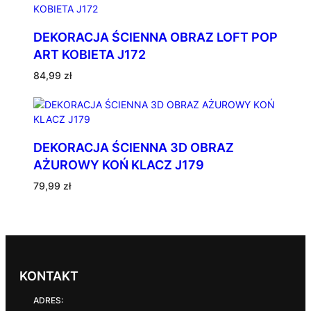
DEKORACJA ŚCIENNA OBRAZ LOFT POP
ART KOBIETA J172
84,99
zł
DEKORACJA ŚCIENNA 3D OBRAZ
AŻUROWY KOŃ KLACZ J179
79,99
zł
KONTAKT
ADRES: