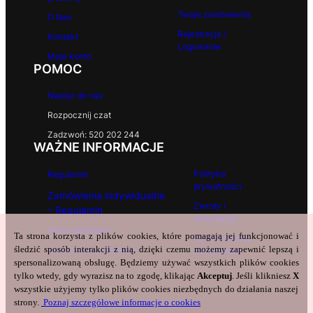
Twoje zamówienia
O Nas
Rejestracja /
Kontakt
Logowanie
Moje konto
POMOC
Napisz do nas
Rozpocznij czat
Zadzwoń: 520 202 244
WAŻNE INFORMACJE
Polityka
Regulamin
prywatności
Zamówienia indywidualne
Zwroty i
– Regulamin
reklamacje
Formy płatności
Ta strona korzysta z plików cookies, które pomagają jej funkcjonować i
Czas realizacji
śledzić sposób interakcji z nią, dzięki czemu możemy zapewnić lepszą i
Czas i koszty dostawy
zamówienia
spersonalizowaną obsługę. Będziemy używać wszystkich plików cookies
tylko wtedy, gdy wyrazisz na to zgodę, klikając
Akceptuj
. Jeśli klikniesz
X
wszystkie użyjemy tylko plików cookies niezbędnych do działania naszej
strony.
Poznaj szczegółowe informacje o cookies