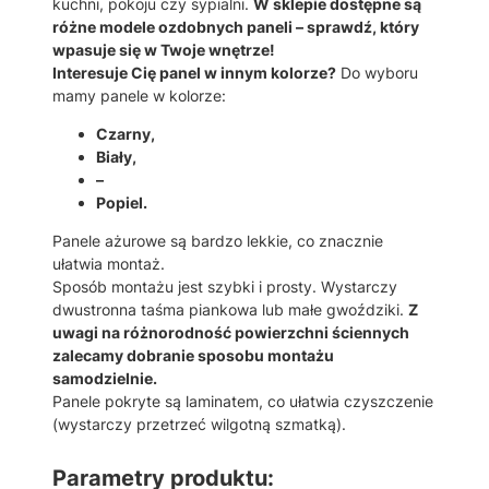
R
kuchni, pokoju czy sypialni.
W sklepie dostępne są
Z
różne modele ozdobnych paneli – sprawdź, który
E
wpasuje się w Twoje wnętrze!
W
Interesuje Cię panel w innym kolorze?
Do wyboru
O
mamy panele w kolorze:
Y
Czarny,
1
Biały,
0
–
4
Popiel.
Panele ażurowe są bardzo lekkie, co znacznie
ułatwia montaż.
Sposób montażu jest szybki i prosty. Wystarczy
dwustronna taśma piankowa lub małe gwoździki.
Z
uwagi na różnorodność powierzchni ściennych
zalecamy dobranie sposobu montażu
samodzielnie.
Panele pokryte są laminatem, co ułatwia czyszczenie
(wystarczy przetrzeć wilgotną szmatką).
Parametry produktu: