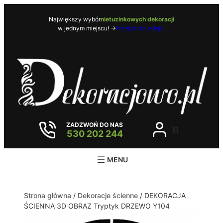
Największy wybór
nietuzinkowych dekoracji
w jednym miejscu! ->
Przejdź do sklepu
ZADZWOŃ DO NAS
530 202 244
Strona główna
/
Dekoracje ścienne
/ DEKORACJA
ŚCIENNA 3D OBRAZ Tryptyk DRZEWO Y104