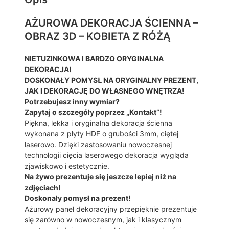
C
J
AŻUROWA DEKORACJA ŚCIENNA –
A
OBRAZ 3D – KOBIETA Z RÓŻĄ
Ś
C
NIETUZINKOWA I BARDZO ORYGINALNA
I
DEKORACJA!
E
DOSKONAŁY POMYSŁ NA ORYGINALNY PREZENT,
N
JAK I DEKORACJĘ DO WŁASNEGO WNĘTRZA!
N
Potrzebujesz inny wymiar?
A
Zapytaj o szczegóły poprzez „Kontakt”!
O
Piękna, lekka i oryginalna dekoracja ścienna
B
wykonana z płyty HDF o grubości 3mm, ciętej
R
laserowo. Dzięki zastosowaniu nowoczesnej
A
technologii cięcia laserowego dekoracja wygląda
Z
zjawiskowo i estetycznie.
A
Na żywo prezentuje się jeszcze lepiej niż na
Ż
zdjęciach!
U
Doskonały pomysł na prezent!
R
Ażurowy panel dekoracyjny przepięknie prezentuje
O
się zarówno w nowoczesnym, jak i klasycznym
W