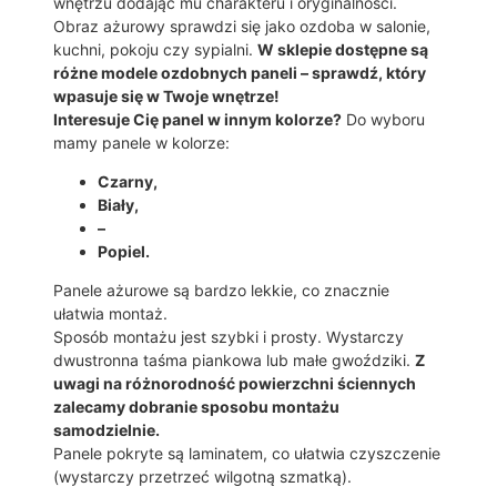
wnętrzu dodając mu charakteru i oryginalności.
Y
Obraz ażurowy sprawdzi się jako ozdoba w salonie,
3
kuchni, pokoju czy sypialni.
W sklepie dostępne są
D
różne modele ozdobnych paneli – sprawdź, który
P
wpasuje się w Twoje wnętrze!
O
Interesuje Cię panel w innym kolorze?
Do wyboru
P
mamy panele w kolorze:
A
R
Czarny,
T
Biały,
J
–
1
Popiel.
6
4
Panele ażurowe są bardzo lekkie, co znacznie
ułatwia montaż.
Sposób montażu jest szybki i prosty. Wystarczy
dwustronna taśma piankowa lub małe gwoździki.
Z
uwagi na różnorodność powierzchni ściennych
zalecamy dobranie sposobu montażu
samodzielnie.
Panele pokryte są laminatem, co ułatwia czyszczenie
(wystarczy przetrzeć wilgotną szmatką).