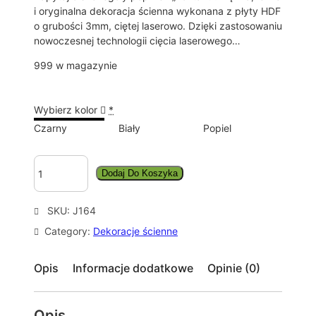
i oryginalna dekoracja ścienna wykonana z płyty HDF
o grubości 3mm, ciętej laserowo. Dzięki zastosowaniu
nowoczesnej technologii cięcia laserowego…
999 w magazynie
Wybierz kolor
*
Czarny
Biały
Popiel
i
Dodaj Do Koszyka
l
o
ś
SKU:
J164
ć
Category:
Dekoracje ścienne
D
E
K
Opis
Informacje dodatkowe
Opinie (0)
O
R
A
Opis