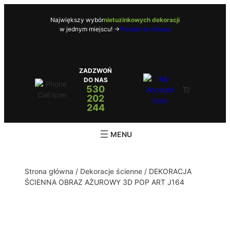
Największy wybór
nietuzinkowych dekoracji
w jednym miejscu! ->
Przejdź do sklepu
ZADZWOŃ
DO NAS
530
202
244
Strona główna
/
Dekoracje ścienne
/ DEKORACJA
ŚCIENNA OBRAZ AŻUROWY 3D POP ART J164