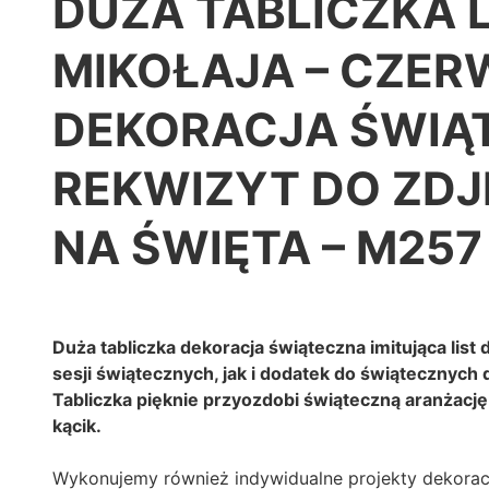
DUŻA TABLICZKA L
MIKOŁAJA – CZER
DEKORACJA ŚWIĄ
REKWIZYT DO ZDJ
NA ŚWIĘTA – M257
Duża tabliczka dekoracja świąteczna imitująca list 
sesji świątecznych, jak i dodatek do świątecznych
Tabliczka pięknie przyozdobi świąteczną aranżacj
kącik.
Wykonujemy również indywidualne projekty dekorac