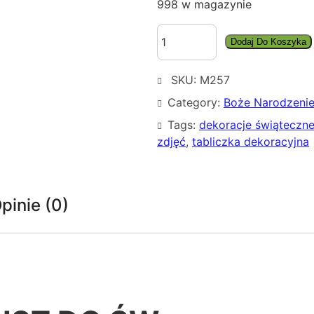
998 w magazynie
i
Dodaj Do Koszyka
l
o
SKU:
M257
ś
ć
Category:
Boże Narodzeni
D
Tags:
dekoracje świąteczn
U
zdjęć
, 
tabliczka dekoracyjna
Ż
A
T
A
pinie (0)
B
L
I
C
Z
K