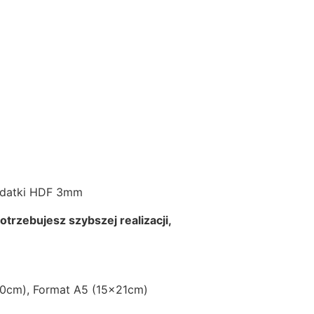
C
Z
E
R
W
O
N
A
I
Z
Ł
odatki HDF 3mm
O
T
potrzebujesz szybszej realizacji,
A
D
E
K
0cm), Format A5 (15x21cm)
O
R