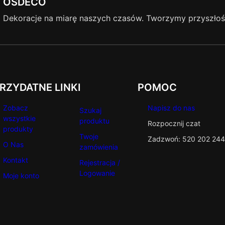
OSDECO
A
Dekoracje na miarę naszych czasów. Tworzymy przyszłość
Ś
W
I
Ę
T
A
RZYDATNE LINKI
POMOC
–
M
Zobacz
Napisz do nas
Szukaj
2
wszystkie
produktu
Rozpocznij czat
5
produkty
Twoje
7
Zadzwoń: 520 202 244
O Nas
zamówienia
Kontakt
Rejestracja /
Logowanie
Moje konto