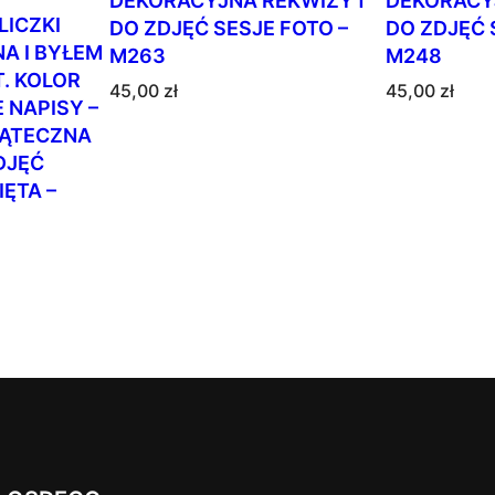
DEKORACYJNA REKWIZYT
DEKORACY
I
LICZKI
DO ZDJĘĆ SESJE FOTO –
DO ZDJĘĆ 
Z
A I BYŁEM
M263
M248
Y
. KOLOR
T
45,00
zł
45,00
zł
 NAPISY –
D
IĄTECZNA
O
DJĘĆ
Z
ĘTA –
D
J
Ę
Ć
D
O
D
A
T
E
K
N