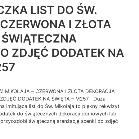
CZKA LIST DO ŚW.
 CZERWONA I ZŁOTA
 ŚWIĄTECZNA
O ZDJĘĆ DODATEK NA
257
W. MIKOŁAJA – CZERWONA I ZŁOTA DEKORACJA
ZDJĘĆ DODATEK NA ŚWIĘTA – M257 Duża
a imitująca list do Św. Mikołaja to piękny rekwizyt
 dodatek do świątecznych dekoracji domowych lub
 przyozdobi świąteczną aranżację scenki do zdjęć