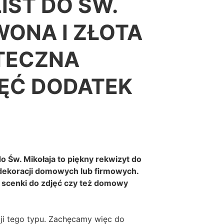
IST DO ŚW.
A
L
WONA I ZŁOTA
I
S
T
TECZNA
D
O
ĘĆ DODATEK
Ś
W
.
M
I
K
O
do Św. Mikołaja to piękny rekwizyt do
Ł
 dekoracji domowych lub firmowych.
A
ę scenki do zdjęć czy też domowy
J
A
–
ji tego typu. Zachęcamy więc do