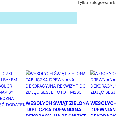
Tylko zalogowani kl
A
C
J
A
Ś
W
I
Ą
T
E
C
Z
N
A
R
E
WESOŁYCH ŚWIĄT ZIELONA
WESOŁYCH
K
TABLICZKA DREWNIANA
DREWNIAN
W