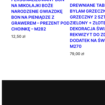
DREWNIANE TAB
NA MIKOŁAJKI BOŻE
BYŁAM GRZECZN
NARODZENIE GWIAZDKĘ
GRZECZNY 2 SZT
BON NA PIENIĄDZE Z
ZIELONY + ZŁOTE
GRAWEREM – PREZENT POD
DEKORACJA ŚW
CHOINKĘ – M282
REKWIZYT DO Z
12,50
zł
DODATEK NA ŚWI
M270
79,00
zł