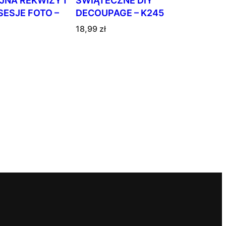
JNA REKWIZYT
ŚWIĄTECZNE DIY
SESJE FOTO –
DECOUPAGE – K245
18,99
zł