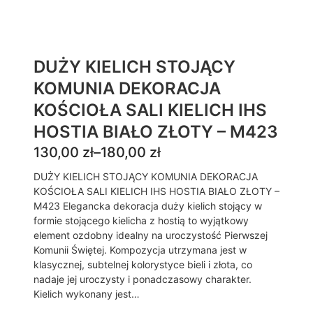
DUŻY KIELICH STOJĄCY
KOMUNIA DEKORACJA
KOŚCIOŁA SALI KIELICH IHS
HOSTIA BIAŁO ZŁOTY – M423
Z
130,00
zł
–
180,00
zł
a
DUŻY KIELICH STOJĄCY KOMUNIA DEKORACJA
k
KOŚCIOŁA SALI KIELICH IHS HOSTIA BIAŁO ZŁOTY –
M423 Elegancka dekoracja duży kielich stojący w
r
formie stojącego kielicha z hostią to wyjątkowy
e
element ozdobny idealny na uroczystość Pierwszej
s
Komunii Świętej. Kompozycja utrzymana jest w
klasycznej, subtelnej kolorystyce bieli i złota, co
c
nadaje jej uroczysty i ponadczasowy charakter.
e
Kielich wykonany jest…
n