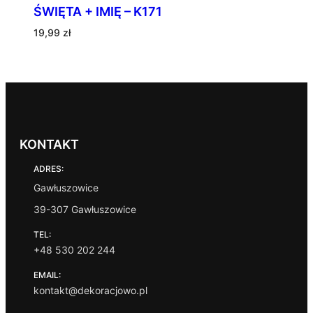
ŚWIĘTA + IMIĘ – K171
19,99
zł
KONTAKT
ADRES:
Gawłuszowice
39-307 Gawłuszowice
TEL:
+48 530 202 244
EMAIL:
kontakt@dekoracjowo.pl