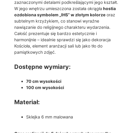
zaznaczonymi detalami podkreślającymi jego kształt.
J
W jego wnętrzu umieszczona została okrągła
hostia
A
ozdobiona symbolem „IHS” w złotym kolorze
oraz
K
subtelnym krzyżykiem, co stanowi wyraźne
O
nawiązanie do religijnego charakteru wydarzenia.
Ś
Całość prezentuje się bardzo estetycznie i
C
harmonijnie – idealnie sprawdzi się jako dekoracja
I
Kościoła, element aranżacji sali lub jako tło do
O
pamiątkowych zdjęć.
Ł
A
Dostępne wymiary:
S
A
L
70 cm wysokości
I
100 cm wysokości
K
I
Materiał:
E
L
Sklejka 6 mm malowana
I
C
H