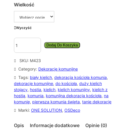
Wielkość
:
o
d
Wyczyść
1
3
i
Dodaj Do Koszyka
0
l
o
,
ś
SKU:
M423
0
ć
Category:
Dekoracje komunijne
0
D
U
Tags:
biały kielich
, 
dekoracja kościoła komunia
, 
Ż
dekoracje komunijne
, 
do kościoła
, 
duży kielich
z
Y
stojący
, 
hostia
, 
kielich
, 
kielich komunijny
, 
kielich z
ł
K
hostią
, 
komunia
, 
komunijna dekoracja kościoła
, 
na
I
komunię
, 
pierwsza komunia święta
, 
tanie dekoracje
d
E
Marki:
ONE SOLUTION
, 
OSDeco
o
L
1
I
Opis
Informacje dodatkowe
Opinie (0)
C
8