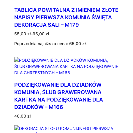
4
2
TABLICA POWITALNA Z IMIENIEM ZŁOTE
3
NAPISY PIERWSZA KOMUNIA ŚWIĘTA
DEKORACJA SALI – M179
Zakres
55,00
zł
–
95,00
zł
cen:
Poprzednia najniższa cena:
65,00
zł
.
od
55,00 zł
do
95,00 zł
PODZIĘKOWANIE DLA DZIADKÓW
KOMUNIA, ŚLUB GRAWEROWANA
KARTKA NA PODZIĘKOWANIE DLA
DZIADKÓW – M166
40,00
zł