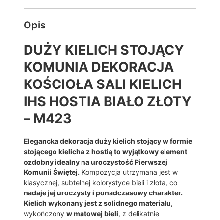
H
0
S
,
Opis
T
O
0
J
DUŻY KIELICH STOJĄCY
0
Ą
KOMUNIA DEKORACJA
C
Y
z
KOŚCIOŁA SALI KIELICH
K
ł
O
IHS HOSTIA BIAŁO ZŁOTY
M
– M423
U
N
I
Elegancka dekoracja duży kielich stojący w formie
A
stojącego kielicha z hostią to wyjątkowy element
D
ozdobny idealny na uroczystość Pierwszej
E
Komunii Świętej.
Kompozycja utrzymana jest w
K
klasycznej, subtelnej kolorystyce bieli i złota, co
O
nadaje jej uroczysty i ponadczasowy charakter.
R
Kielich wykonany jest z solidnego materiału
,
A
wykończony
w matowej bieli
, z delikatnie
C