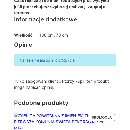
Czas realizacji do 5 dni roboczych plus wysyłka –
I
jeśli potrzebujesz szybszej realizacji zapytaj o
H
terminy!
S
Informacje dodatkowe
H
O
S
Wielkość
100 cm, 70 cm
T
Opinie
I
A
B
Na razie nie ma opinii o produkcie.
I
A
Ł
Tylko zalogowani klienci, którzy kupili ten produkt
O
mogą napisać opinię.
Z
Ł
O
Podobne produkty
T
Y
PRODUKT
PROMOCJA
–
W
M
PROMOCJ