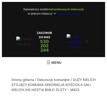
Największy wybór
nietuzinkowych dekoracji
w jednym miejscu! ->
Przejdź do sklepu
ZADZWOŃ
DO NAS
530
202
244
Strona główna
/
Dekoracje komunijne
/ DUŻY KIELICH
STOJĄCY KOMUNIA DEKORACJA KOŚCIOŁA SALI
KIELICH IHS HOSTIA BIAŁO ZŁOTY – M423