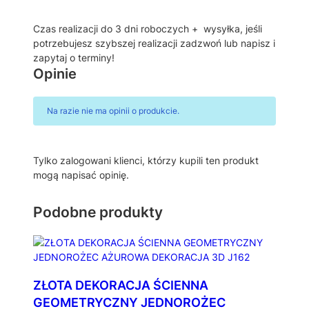
E
K
Czas realizacji do 3 dni roboczych + wysyłka, jeśli
O
potrzebujesz szybszej realizacji zadzwoń lub napisz i
R
zapytaj o terminy!
A
Opinie
C
J
A
Na razie nie ma opinii o produkcie.
P
O
K
Tylko zalogowani klienci, którzy kupili ten produkt
O
mogą napisać opinię.
J
U
D
Podobne produkty
L
A
D
Z
I
ZŁOTA DEKORACJA ŚCIENNA
E
GEOMETRYCZNY JEDNOROŻEC
C