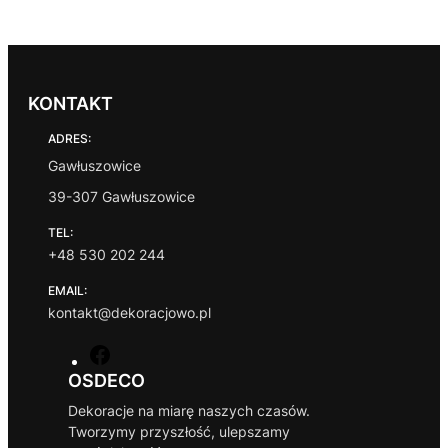
KONTAKT
ADRES:
Gawłuszowice
39-307 Gawłuszowice
TEL:
+48 530 202 244
EMAIL:
kontakt@dekoracjowo.pl
F
a
OSDECO
c
Dekoracje na miarę naszych czasów.
e
Tworzymy przyszłość, ulepszamy
b