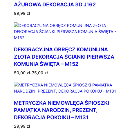
AŻUROWA DEKORACJA 3D J162
I
–
99,99
zł
M
2
8
8
DEKORACYJNA OBRĘCZ KOMUNIJNA
ZŁOTA DEKORACJA ŚCIANKI PIERWSZA
KOMUNIA ŚWIĘTA – M152
Zakres
50,00
zł
–
75,00
zł
cen:
od
50,00 zł
do
75,00 zł
METRYCZKA NIEMOWLĘCA ŚPIOSZKI
PAMIĄTKA NARODZIN, PREZENT,
DEKORACJA POKOIKU – M131
29,99
zł