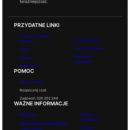
teraźniejszość.
o
o
k
PRZYDATNE LINKI
Zobacz wszystkie
Szukaj produktu
produkty
Twoje zamówienia
O Nas
Rejestracja /
Kontakt
Logowanie
Moje konto
POMOC
Napisz do nas
Rozpocznij czat
Zadzwoń: 520 202 244
WAŻNE INFORMACJE
Polityka
Regulamin
prywatności
Zamówienia indywidualne
Zwroty i
– Regulamin