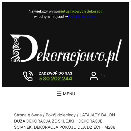
Największy wybór
nietuzinkowych dekoracji
w jednym miejscu! ->
Przejdź do sklepu
ZADZWOŃ DO NAS
530 202 244
Strona główna
/
Pokój dziecięcy
/ LATAJĄCY BALON
DUŻA DEKORACJA ZE SKLEJKI – DEKORACJE
ŚCIANEK, DEKORACJA POKOJU DLA DZIECI – M288