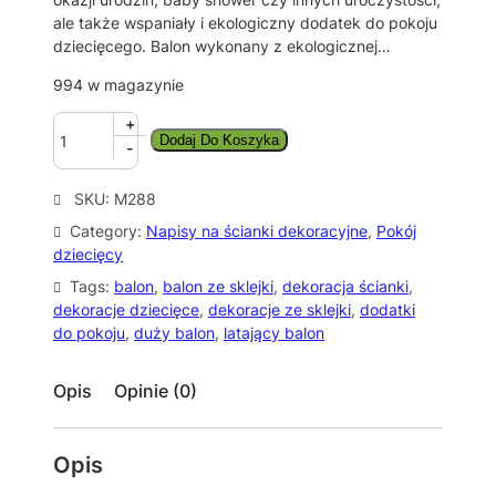
ale także wspaniały i ekologiczny dodatek do pokoju
dziecięcego. Balon wykonany z ekologicznej…
994 w magazynie
i
+
Dodaj Do Koszyka
l
-
o
ś
SKU:
M288
ć
Category:
Napisy na ścianki dekoracyjne
, 
Pokój
L
dziecięcy
A
T
Tags:
balon
, 
balon ze sklejki
, 
dekoracja ścianki
, 
A
dekoracje dziecięce
, 
dekoracje ze sklejki
, 
dodatki
J
do pokoju
, 
duży balon
, 
latający balon
Ą
C
Opis
Opinie (0)
Y
B
A
Opis
L
O