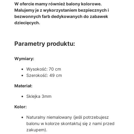
K
W ofercie mamy również balony kolorowe.
I
Malujemy je z wykorzystaniem bezpiecznych i
–
bezwonnych farb dedykowanych do zabawek
D
dziecięcych.
E
K
O
Parametry produktu:
R
A
Wymiary:
C
J
Wysokość: 70 cm
E
Szerokość: 49 cm
Ś
C
Materiał:
I
Sklejka 3mm
A
N
Kolor:
E
K
Naturalny niemalowany (jeśli potrzebujesz
,
balonu w kolorze skontaktuj się z nami przed
D
zakupem).