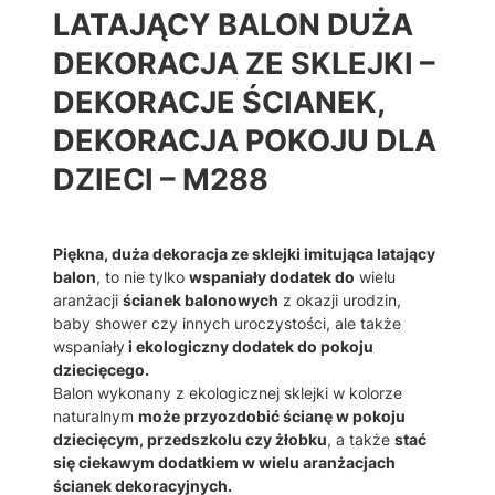
LATAJĄCY BALON DUŻA
N
D
DEKORACJA ZE SKLEJKI –
U
Ż
DEKORACJE ŚCIANEK,
A
DEKORACJA POKOJU DLA
D
E
DZIECI – M288
K
O
R
A
Piękna, duża dekoracja ze sklejki imitująca latający
C
balon
, to nie tylko
wspaniały dodatek do
wielu
J
aranżacji
ścianek balonowych
z okazji urodzin,
A
baby shower czy innych uroczystości, ale także
Z
wspaniały
i ekologiczny dodatek do pokoju
E
dziecięcego.
S
Balon wykonany z ekologicznej sklejki w kolorze
K
naturalnym
może przyozdobić ścianę w pokoju
L
dziecięcym, przedszkolu czy żłobku
, a także
stać
E
się ciekawym dodatkiem w wielu aranżacjach
J
ścianek dekoracyjnych.