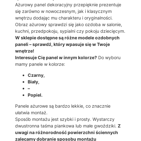
a
Ażurowy panel dekoracyjny przepięknie prezentuje
c
się zarówno w nowoczesnym, jak i klasycznym
j
wnętrzu dodając mu charakteru i oryginalności.
a
Obraz ażurowy sprawdzi się jako ozdoba w salonie,
ś
kuchni, przedpokoju, sypialni czy pokoju dziecięcym.
c
W sklepie dostępne są różne modele ozdobnych
i
paneli – sprawdź, który wpasuje się w Twoje
e
wnętrze!
n
Interesuje Cię panel w innym kolorze?
Do wyboru
n
mamy panele w kolorze:
a
Czarny,
G
Biały,
Ó
–
R
Popiel.
Y
A
Panele ażurowe są bardzo lekkie, co znacznie
1
ułatwia montaż.
1
Sposób montażu jest szybki i prosty. Wystarczy
3
dwustronna taśma piankowa lub małe gwoździki.
Z
uwagi na różnorodność powierzchni ściennych
zalecamy dobranie sposobu montażu