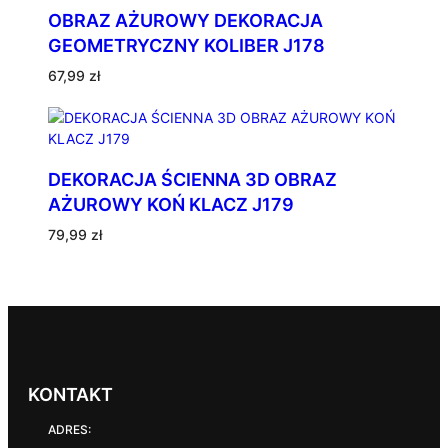
OBRAZ AŻUROWY DEKORACJA
GEOMETRYCZNY KOLIBER J178
67,99
zł
DEKORACJA ŚCIENNA 3D OBRAZ
AŻUROWY KOŃ KLACZ J179
79,99
zł
KONTAKT
ADRES: