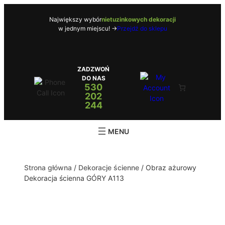
Największy wybór
nietuzinkowych dekoracji
w jednym miejscu! ->
Przejdź do sklepu
ZADZWOŃ
DO NAS
530
202
244
Strona główna
/
Dekoracje ścienne
/ Obraz ażurowy
Dekoracja ścienna GÓRY A113