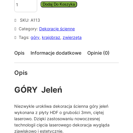
Dodaj Do Koszyka
l
o
ś
SKU:
A113
ć
Category:
Dekoracje ścienne
O
b
Tags:
góry
, 
krajobraz
, 
zwierzęta
r
a
Opis
Informacje dodatkowe
Opinie (0)
z
a
ż
Opis
u
r
o
GÓRY Jeleń
w
y
D
Niezwykle urokliwa dekoracja ścienna góry jeleń
e
wykonana z płyty HDF o grubości 3mm, ciętej
k
laserowo. Dzięki zastosowaniu nowoczesnej
o
technologii cięcia laserowego dekoracja wygląda
r
zjawiskowo i estetycznie.