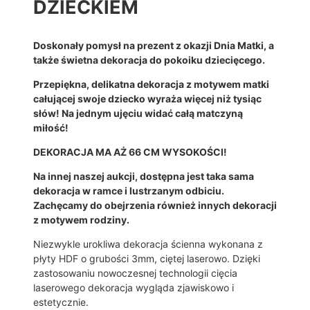
DZIECKIEM
D
Z
I
Doskonały pomysł na prezent z okazji Dnia Matki, a
E
także świetna dekoracja do pokoiku dziecięcego.
Ń
M
Przepiękna, delikatna dekoracja z motywem matki
A
całującej swoje dziecko wyraża więcej niż tysiąc
T
słów! Na jednym ujęciu widać całą matczyną
K
miłość!
I
D
DEKORACJA MA AŻ 66 CM WYSOKOŚCI!
E
Na innej naszej aukcji, dostępna jest taka sama
K
dekoracja w ramce i lustrzanym odbiciu.
O
Zachęcamy do obejrzenia również innych dekoracji
R
z motywem rodziny.
A
C
Niezwykle urokliwa dekoracja ścienna wykonana z
J
płyty HDF o grubości 3mm, ciętej laserowo. Dzięki
A
zastosowaniu nowoczesnej technologii cięcia
Ś
laserowego dekoracja wygląda zjawiskowo i
C
estetycznie.