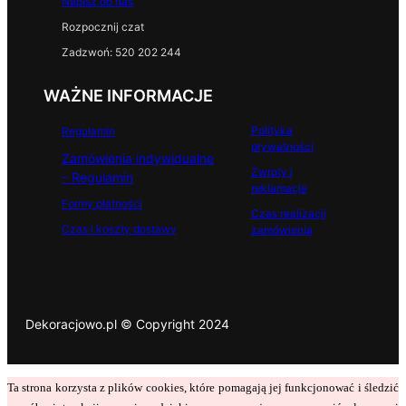
Napisz do nas
Rozpocznij czat
Zadzwoń: 520 202 244
WAŻNE INFORMACJE
Polityka
Regulamin
prywatności
Zamówienia indywidualne
Zwroty i
– Regulamin
reklamacje
Formy płatności
Czas realizacji
Czas i koszty dostawy
zamówienia
Dekoracjowo.pl © Copyright 2024
Ta strona korzysta z plików cookies, które pomagają jej funkcjonować i śledzić