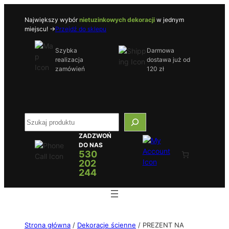
Największy wybór
nietuzinkowych dekoracji
w jednym
miejscu! ->
Przejdź do sklepu
Szybka
Darmowa
realizacja
dostawa już od
zamówień
120 zł
S
e
ZADZWOŃ
a
DO NAS
r
530
c
202
h
244
Strona główna
/
Dekoracje ścienne
/ PREZENT NA