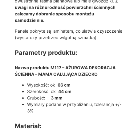
dwustronna taśma piankowa lub małe gwoździki.
Z
uwagi na różnorodność powierzchni ściennych
zalecamy dobranie sposobu montażu
samodzielnie.
Panele pokryte są laminatem, co ułatwia czyszczenie
(wystarczy przetrzeć wilgotną szmatką).
Parametry produktu:
Nazwa produktu M117 – AŻUROWA DEKORACJA
ŚCIENNA – MAMA CAŁUJĄCA DZIECKO
Wysokość: ok
66 cm
Szerokość: ok
44
cm
Grubość
: 3 mm
Wymiary podane w przybliżeniu, tolerancja +/-
3%
Materiał: