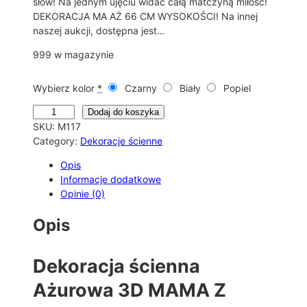
słów! Na jednym ujęciu widać całą matczyną miłość!
DEKORACJA MA AŻ 66 CM WYSOKOŚCI! Na innej
naszej aukcji, dostępna jest…
999 w magazynie
Wybierz kolor
*
Czarny
Biały
Popiel
i
Dodaj do koszyka
l
SKU:
M117
o
Category:
Dekoracje ścienne
ś
Opis
ć
Informacje dodatkowe
P
Opinie (0)
R
E
Opis
Z
E
N
Dekoracja ścienna
T
N
Ażurowa 3D MAMA Z
A