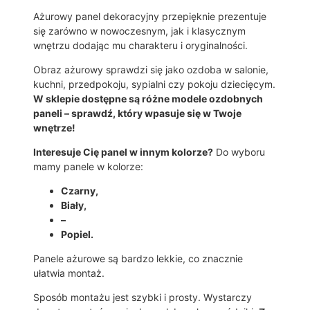
I
E
Ażurowy panel dekoracyjny przepięknie prezentuje
N
się zarówno w nowoczesnym, jak i klasycznym
N
wnętrzu dodając mu charakteru i oryginalności.
A
Obraz ażurowy sprawdzi się jako ozdoba w salonie,
3
kuchni, przedpokoju, sypialni czy pokoju dziecięcym.
D
W sklepie dostępne są różne modele ozdobnych
M
paneli – sprawdź, który wpasuje się w Twoje
1
wnętrze!
1
7
Interesuje Cię panel w innym kolorze?
Do wyboru
mamy panele w kolorze:
Czarny,
Biały,
–
Popiel.
Panele ażurowe są bardzo lekkie, co znacznie
ułatwia montaż.
Sposób montażu jest szybki i prosty. Wystarczy