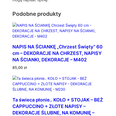
A
–
Podobne produkty
M
2
1
6
NAPIS NA ŚCIANKĘ „Chrzest Święty” 60
cm – DEKORACJE NA CHRZEST, NAPISY
NA ŚCIANKI, DEKORACJE – M402
85,00
zł
Ta świeca płonie.. KOŁO + STOJAK – BEŻ
CAPPUCCINO + ZŁOTE NAPISY –
DEKORACJE ŚLUBNE, NA KOMUNIĘ –