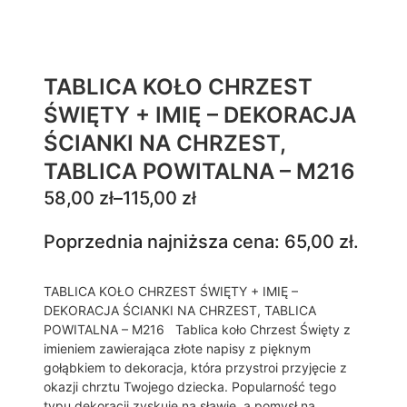
TABLICA KOŁO CHRZEST
ŚWIĘTY + IMIĘ – DEKORACJA
ŚCIANKI NA CHRZEST,
TABLICA POWITALNA – M216
Z
58,00
zł
–
115,00
zł
a
Poprzednia najniższa cena:
65,00
zł
.
k
r
TABLICA KOŁO CHRZEST ŚWIĘTY + IMIĘ –
e
DEKORACJA ŚCIANKI NA CHRZEST, TABLICA
s
POWITALNA – M216 Tablica koło Chrzest Święty z
c
imieniem zawierająca złote napisy z pięknym
gołąbkiem to dekoracja, która przystroi przyjęcie z
e
okazji chrztu Twojego dziecka. Popularność tego
n
typu dekoracji zyskuje na sławie, a pomysł na