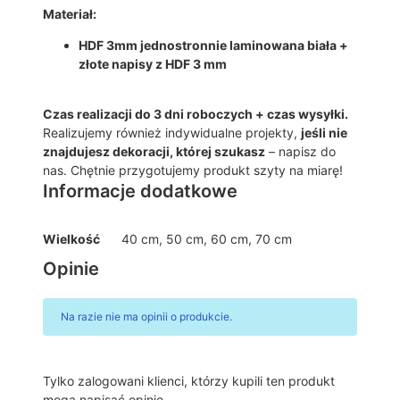
Materiał:
R
Z
HDF 3mm jednostronnie laminowana biała +
E
złote napisy z HDF 3 mm
S
T
,
Czas realizacji do 3 dni roboczych + czas wysyłki.
T
Realizujemy również indywidualne projekty,
jeśli nie
A
znajdujesz dekoracji, której szukasz
– napisz do
B
nas. Chętnie przygotujemy produkt szyty na miarę!
L
Informacje dodatkowe
I
C
Wielkość
40 cm, 50 cm, 60 cm, 70 cm
A
P
Opinie
O
W
I
Na razie nie ma opinii o produkcie.
T
A
L
Tylko zalogowani klienci, którzy kupili ten produkt
N
mogą napisać opinię.