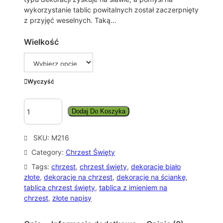
:
wykorzystanie tablic powitalnych został zaczerpnięty
z przyjęć weselnych. Taką…
o
d
Wielkość
5
8
,
Wyczyść
0
i
0
Dodaj Do Koszyka
l
o
z
ś
SKU:
M216
ć
ł
Category:
Chrzest Święty
T
d
A
Tags:
chrzest
, 
chrzest święty
, 
dekoracje biało
o
B
złote
, 
dekoracje na chrzest
, 
dekoracje na ściankę
, 
L
tablica chrzest święty
, 
tablica z imieniem na
1
I
chrzest
, 
złote napisy
1
C
5
A