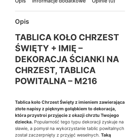
Opis
Informacje dodatkowe
Opinie (0)
K
,
O
0
Ł
Opis
0
O
C
TABLICA KOŁO CHRZEST
H
z
R
ŚWIĘTY + IMIĘ –
ł
Z
E
DEKORACJA ŚCIANKI NA
S
CHRZEST, TABLICA
T
Ś
POWITALNA – M216
W
I
Ę
T
Tablica koło Chrzest Święty z imieniem zawierająca
Y
złote napisy z pięknym gołąbkiem to dekoracja,
+
która przystroi przyjęcie z okazji chrztu Twojego
I
dziecka.
Popularność tego typu dekoracji zyskuje na
M
sławie, a pomysł na wykorzystanie tablic powitalnych
I
został zaczerpnięty z przyjęć weselnych.
Taką