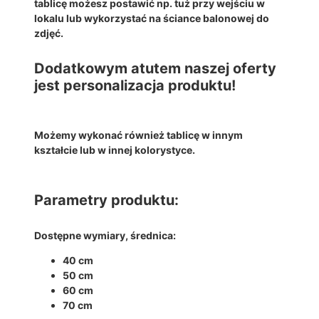
Ę
tablicę możesz postawić np. tuż przy wejściu w
–
lokalu lub wykorzystać na ściance balonowej do
D
zdjęć.
E
K
Dodatkowym atutem naszej oferty
O
jest personalizacja produktu!
R
A
C
Możemy wykonać również tablicę w innym
J
kształcie lub w innej kolorystyce.
A
Ś
C
Parametry produktu:
I
A
N
Dostępne wymiary, średnica:
K
I
40 cm
N
50 cm
A
60 cm
C
70 cm
H