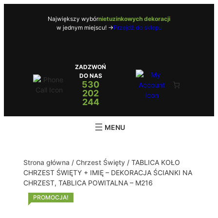
Największy wybór
nietuzinkowych dekoracji
w jednym miejscu! ->
Przejdź do sklepu
ZADZWOŃ
DO NAS
530
202
244
Strona główna
/
Chrzest Święty
/ TABLICA KOŁO
CHRZEST ŚWIĘTY + IMIĘ – DEKORACJA ŚCIANKI NA
CHRZEST, TABLICA POWITALNA – M216
PROMOCJA!