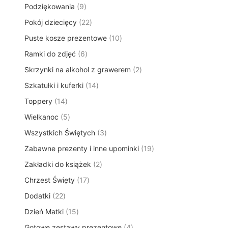
3
o
u
w
9
Podziękowania
9
o
u
t
p
d
k
p
d
k
y
2
Pokój dziecięcy
22
r
u
t
r
u
t
2
o
k
ó
1
Puste kosze prezentowe
o
10
k
ó
p
d
t
w
0
d
t
w
6
Ramki do zdjęć
6
r
u
ó
p
u
y
p
o
k
w
2
Skrzynki na alkohol z grawerem
r
2
k
r
d
t
p
o
t
1
Szkatułki i kuferki
o
14
u
ó
r
d
ó
4
d
k
w
1
Toppery
14
o
u
w
p
u
t
4
d
k
5
Wielkanoc
5
r
k
y
p
u
t
p
o
t
3
Wszystkich Świętych
r
3
k
ó
r
d
ó
p
o
t
w
1
Zabawne prezenty i inne upominki
o
19
u
w
r
d
y
9
d
k
2
Zakładki do książek
2
o
u
p
u
t
p
d
k
1
Chrzest Święty
17
r
k
ó
r
u
t
7
o
t
w
2
Dodatki
22
o
k
ó
p
d
ó
2
d
t
w
1
Dzień Matki
15
r
u
w
p
u
y
5
o
k
4
Gotowe zestawy prezentowe
r
4
k