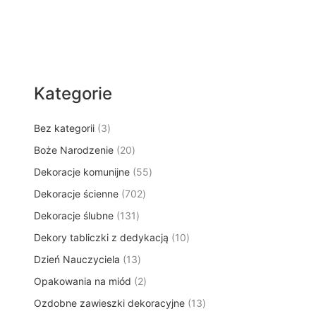
Kategorie
3
Bez kategorii
3
p
2
Boże Narodzenie
20
r
0
5
Dekoracje komunijne
o
55
p
5
d
7
Dekoracje ścienne
702
r
p
u
0
o
1
Dekoracje ślubne
131
r
k
2
d
3
o
t
1
Dekory tabliczki z dedykacją
p
10
u
1
d
y
0
r
k
1
Dzień Nauczyciela
13
p
u
p
o
t
3
r
k
2
Opakowania na miód
2
r
d
ó
p
o
t
p
o
u
w
1
Ozdobne zawieszki dekoracyjne
r
13
d
ó
r
d
k