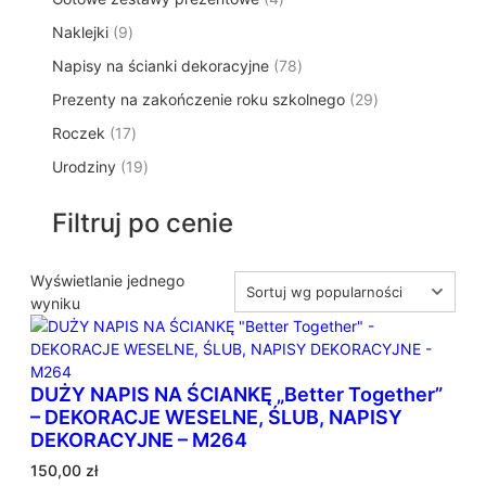
p
d
t
p
o
t
9
Naklejki
9
r
u
ó
r
d
y
p
o
k
w
7
Napisy na ścianki dekoracyjne
o
78
u
r
d
t
8
d
k
2
Prezenty na zakończenie roku szkolnego
o
29
u
ó
p
u
t
9
d
k
w
1
Roczek
17
r
k
y
p
u
t
7
o
t
1
Urodziny
19
r
k
ó
p
d
y
9
o
t
w
r
u
p
d
ó
Filtruj po cenie
o
k
r
u
w
d
t
o
k
u
ó
d
Wyświetlanie jednego
t
k
w
u
wyniku
ó
t
k
w
ó
t
w
ó
DUŻY NAPIS NA ŚCIANKĘ „Better Together”
w
– DEKORACJE WESELNE, ŚLUB, NAPISY
DEKORACYJNE – M264
150,00
zł