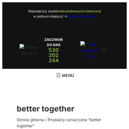
Przejdź
do
Największy wybór
nietuzinkowych dekoracji
w jednym miejscu! ->
Przejdź do sklepu
treści
ZADZWOŃ
DO NAS
530
202
244
better together
Strona główna
/ Produkty oznaczone “better
together”