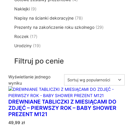
p
d
t
p
o
t
9
Naklejki
9
r
u
ó
r
d
y
p
o
k
w
7
Napisy na ścianki dekoracyjne
o
78
u
r
d
t
8
d
k
2
Prezenty na zakończenie roku szkolnego
o
29
u
ó
p
u
t
9
d
k
w
1
Roczek
17
r
k
y
p
u
t
7
o
t
1
Urodziny
19
r
k
ó
p
d
y
9
o
t
w
r
u
p
d
ó
Filtruj po cenie
o
k
r
u
w
d
t
o
k
u
ó
d
Wyświetlanie jednego
t
k
w
u
wyniku
ó
t
k
w
ó
t
w
DREWNIANE TABLICZKI Z MIESIĄCAMI DO
ó
ZDJĘĆ – PIERWSZY ROK – BABY SHOWER
w
PREZENT M121
49,99
zł