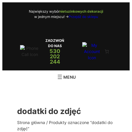
Przejdź
do
Największy wybór
nietuzinkowych dekoracji
w jednym miejscu! ->
Przejdź do sklepu
treści
ZADZWOŃ
DO NAS
530
202
244
dodatki do zdjęć
Strona główna
/ Produkty oznaczone “dodatki do
zdjęć”