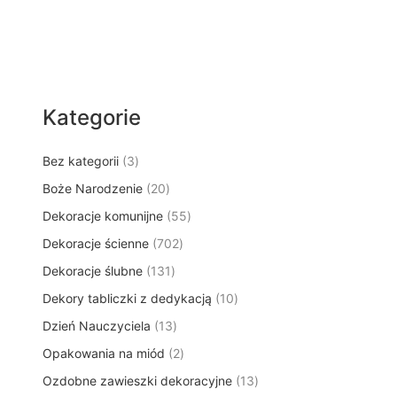
Kategorie
3
Bez kategorii
3
p
2
Boże Narodzenie
20
r
0
5
Dekoracje komunijne
o
55
p
5
d
7
Dekoracje ścienne
702
r
p
u
0
o
1
Dekoracje ślubne
131
r
k
2
d
3
o
t
1
Dekory tabliczki z dedykacją
p
10
u
1
d
y
0
r
k
1
Dzień Nauczyciela
13
p
u
p
o
t
3
r
k
2
Opakowania na miód
2
r
d
ó
p
o
t
p
o
u
w
1
Ozdobne zawieszki dekoracyjne
r
13
d
ó
r
d
k