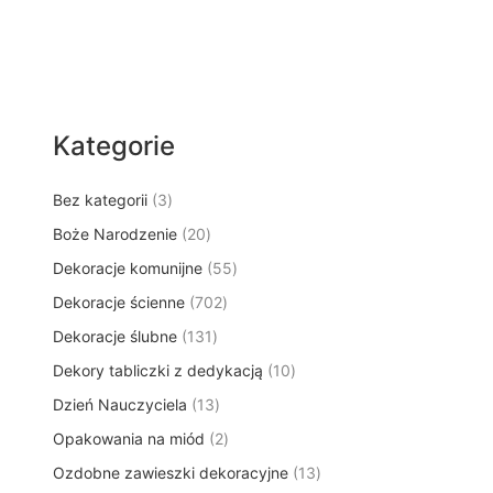
Kategorie
3
Bez kategorii
3
p
2
Boże Narodzenie
20
r
0
5
Dekoracje komunijne
o
55
p
5
d
7
Dekoracje ścienne
702
r
p
u
0
o
1
Dekoracje ślubne
131
r
k
2
d
3
o
t
1
Dekory tabliczki z dedykacją
p
10
u
1
d
y
0
r
k
1
Dzień Nauczyciela
13
p
u
p
o
t
3
r
k
2
Opakowania na miód
2
r
d
ó
p
o
t
p
o
u
w
1
Ozdobne zawieszki dekoracyjne
r
13
d
ó
r
d
k