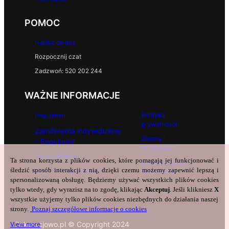
POMOC
Napisz do nas
Rozpocznij czat
Zadzwoń: 520 202 244
WAŻNE INFORMACJE
Polityka
Regulamin
prywatności
Zamówienia indywidualne
Zwroty i
– Regulamin
reklamacje
Formy płatności
Ta strona korzysta z plików cookies, które pomagają jej funkcjonować i
Czas realizacji
śledzić sposób interakcji z nią, dzięki czemu możemy zapewnić lepszą i
Czas i koszty dostawy
zamówienia
spersonalizowaną obsługę. Będziemy używać wszystkich plików cookies
tylko wtedy, gdy wyrazisz na to zgodę, klikając
Akceptuj
. Jeśli klikniesz
X
wszystkie użyjemy tylko plików cookies niezbędnych do działania naszej
strony.
Poznaj szczegółowe informacje o cookies
Dekoracjowo.pl © Copyright 2024
View more