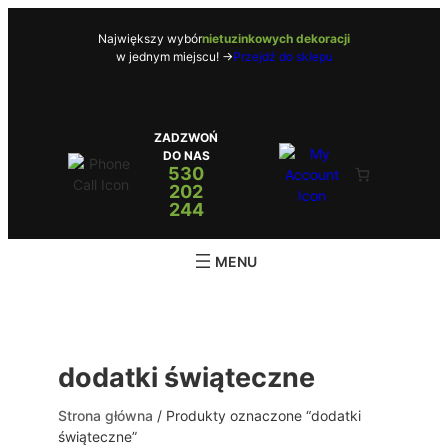
Przejdź
do
Największy wybór
nietuzinkowych dekoracji
w jednym miejscu! ->
Przejdź do sklepu
treści
ZADZWOŃ
DO NAS
530
202
244
dodatki świąteczne
Strona główna
/ Produkty oznaczone “dodatki
świąteczne”