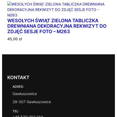
n
e
w
WESOŁYCH ŚWIĄT ZIELONA TABLICZKA
e
DREWNIANA DEKORACYJNA REKWIZYT DO
d
ZDJĘĆ SESJE FOTO – M263
ł
u
45,00
zł
g
p
o
p
u
l
a
KONTAKT
r
ADRES:
n
o
Gawłuszowice
ś
39-307 Gawłuszowice
c
i
TEL:
+48 530 202 244