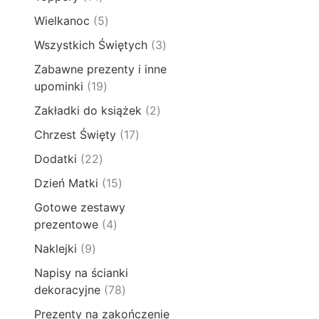
k
p
k
4
d
t
5
Wielkanoc
5
r
t
p
u
ó
p
o
ó
3
Wszystkich Świętych
3
r
k
w
r
d
w
p
o
t
Zabawne prezenty i inne
o
u
r
d
y
1
upominki
19
d
k
o
u
9
u
t
2
Zakładki do książek
2
d
k
p
k
ó
p
u
t
1
Chrzest Święty
17
r
t
w
r
k
ó
7
o
ó
2
Dodatki
22
o
t
w
p
d
w
2
d
y
1
Dzień Matki
15
r
u
p
u
5
o
k
Gotowe zestawy
r
k
p
d
t
4
prezentowe
4
o
t
r
u
ó
p
d
y
9
Naklejki
9
o
k
w
r
u
p
d
t
Napisy na ścianki
o
k
r
u
ó
7
dekoracyjne
78
d
t
o
k
w
8
u
y
Prezenty na zakończenie
d