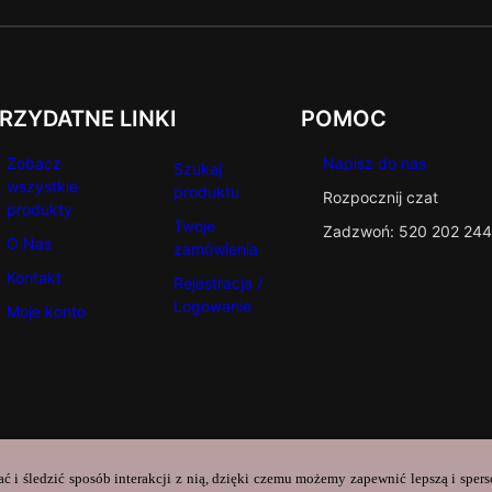
RZYDATNE LINKI
POMOC
Zobacz
Napisz do nas
Szukaj
wszystkie
produktu
Rozpocznij czat
produkty
Twoje
Zadzwoń: 520 202 244
O Nas
zamówienia
Kontakt
Rejestracja /
Logowanie
Moje konto
ać i śledzić sposób interakcji z nią, dzięki czemu możemy zapewnić lepszą i sper