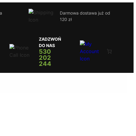
ja
Darmowa dostawa już od
120 zł
ZADZWOŃ
DO NAS
530
202
244