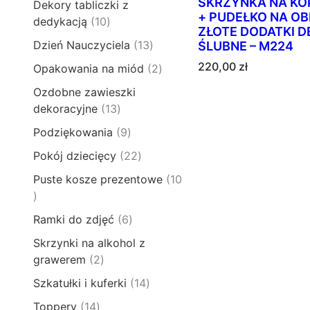
o
SKRZYNKA NA KO
t
Dekory tabliczki z
p
u
1
d
+ PUDEŁKO NA OB
y
1
dedykacją
10
r
k
p
ZŁOTE DODATKI 
u
0
o
t
1
Dzień Nauczyciela
13
ŚLUBNE – M224
r
k
p
d
ó
3
o
t
220,00
zł
2
Opakowania na miód
2
r
u
w
p
d
ó
p
o
k
Ozdobne zawieszki
r
u
w
r
d
t
1
dekoracyjne
13
o
k
o
u
y
3
d
t
9
Podziękowania
9
d
k
p
u
ó
p
u
t
2
Pokój dziecięcy
22
r
k
w
r
k
ó
2
o
t
Puste kosze prezentowe
10
o
t
w
p
d
ó
1
d
y
r
u
w
0
u
6
Ramki do zdjęć
6
o
k
p
k
p
d
t
Skrzynki na alkohol z
r
t
r
u
ó
2
grawerem
2
o
ó
o
k
w
p
d
w
1
Szkatułki i kuferki
14
d
t
r
u
4
u
y
1
Toppery
14
o