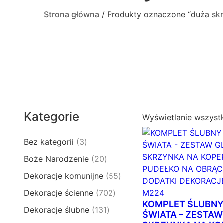
Strona główna
/ Produkty oznaczone “duża skr
Kategorie
Wyświetlanie wszyst
3
Bez kategorii
3
p
2
Boże Narodzenie
20
r
0
5
Dekoracje komunijne
55
o
p
5
d
7
Dekoracje ścienne
702
r
p
u
KOMPLET ŚLUBNY
0
o
1
Dekoracje ślubne
131
r
k
ŚWIATA – ZESTA
2
d
3