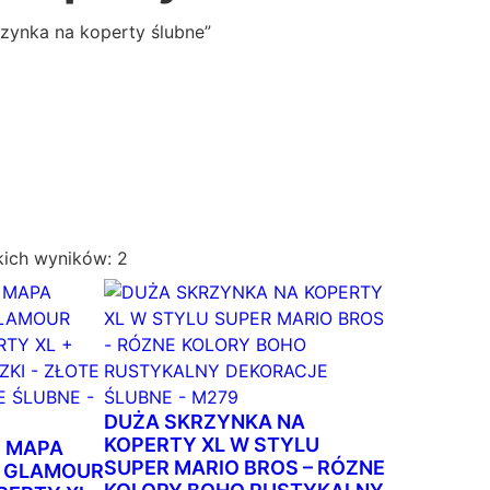
zynka na koperty ślubne”
P
kich wyników: 2
o
s
o
r
t
o
DUŻA SKRZYNKA NA
w
KOPERTY XL W STYLU
 MAPA
SUPER MARIO BROS – RÓZNE
a
W GLAMOUR