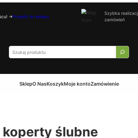
Szybka realizac
cu! ->
Przejdź do sklepu
zamówień
S
e
a
r
c
Sklep
O Nas
Koszyk
Moje konto
Zamówienie
h
 koperty ślubne