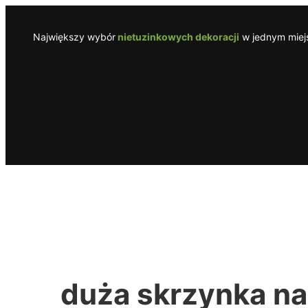
Przejdź
do
Największy wybór
nietuzinkowych dekoracji
w jednym miejs
treści
duża skrzynka na