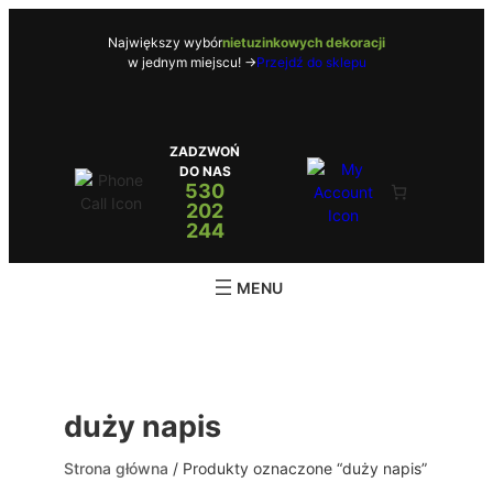
Przejdź
do
Największy wybór
nietuzinkowych dekoracji
w jednym miejscu! ->
Przejdź do sklepu
treści
ZADZWOŃ
DO NAS
530
202
244
duży napis
Strona główna
/ Produkty oznaczone “duży napis”