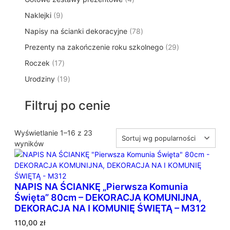
p
d
t
p
o
t
9
Naklejki
9
r
u
ó
r
d
y
p
o
k
w
7
Napisy na ścianki dekoracyjne
o
78
u
r
d
t
8
d
k
2
Prezenty na zakończenie roku szkolnego
o
29
u
ó
p
u
t
9
d
k
w
1
Roczek
17
r
k
y
p
u
t
7
o
t
1
Urodziny
19
r
k
ó
p
d
y
9
o
t
w
r
u
p
d
ó
Filtruj po cenie
o
k
r
u
w
d
t
o
k
u
ó
d
Wyświetlanie 1–16 z 23
t
k
w
P
u
wyników
ó
t
o
k
w
ó
s
t
w
o
ó
NAPIS NA ŚCIANKĘ „Pierwsza Komunia
r
w
Święta” 80cm – DEKORACJA KOMUNIJNA,
t
DEKORACJA NA I KOMUNIĘ ŚWIĘTĄ – M312
o
w
110,00
zł
a