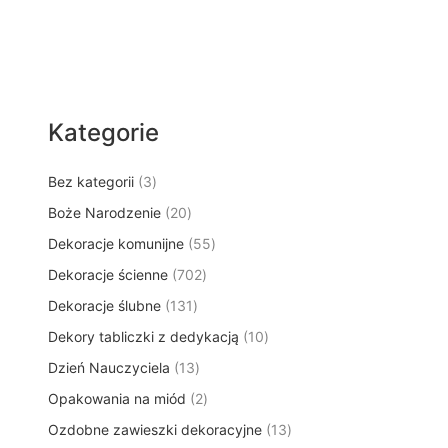
Kategorie
3
Bez kategorii
3
p
2
Boże Narodzenie
20
r
0
5
Dekoracje komunijne
o
55
p
5
d
7
Dekoracje ścienne
702
r
p
u
0
o
1
Dekoracje ślubne
131
r
k
2
d
3
o
t
1
Dekory tabliczki z dedykacją
p
10
u
1
d
y
0
r
k
1
Dzień Nauczyciela
13
p
u
p
o
t
3
r
k
2
Opakowania na miód
2
r
d
ó
p
o
t
p
o
u
w
1
Ozdobne zawieszki dekoracyjne
r
13
d
ó
r
d
k