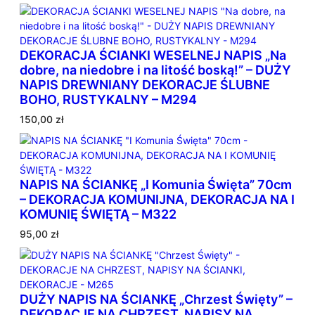
n
e
w
DEKORACJA ŚCIANKI WESELNEJ NAPIS „Na
e
dobre, na niedobre i na litość boską!” – DUŻY
d
NAPIS DREWNIANY DEKORACJE ŚLUBNE
ł
BOHO, RUSTYKALNY – M294
u
g
150,00
zł
p
o
p
u
NAPIS NA ŚCIANKĘ „I Komunia Święta” 70cm
l
– DEKORACJA KOMUNIJNA, DEKORACJA NA I
a
KOMUNIĘ ŚWIĘTĄ – M322
r
95,00
zł
n
o
ś
c
i
DUŻY NAPIS NA ŚCIANKĘ „Chrzest Święty” –
DEKORACJE NA CHRZEST, NAPISY NA