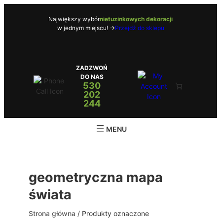
Przejdź
do
Największy wybór
nietuzinkowych dekoracji
w jednym miejscu! ->
Przejdź do sklepu
treści
ZADZWOŃ
DO NAS
530
202
244
geometryczna mapa
świata
Strona główna
/ Produkty oznaczone