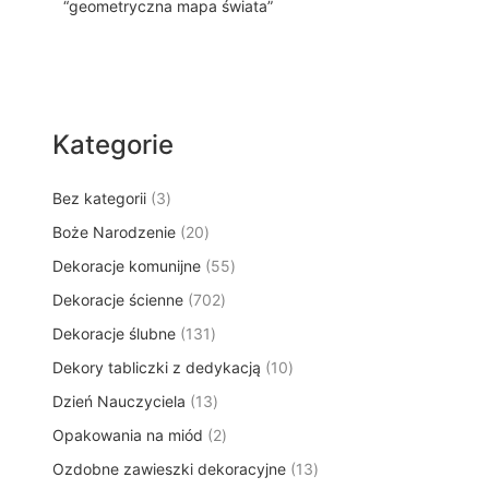
“geometryczna mapa świata”
Kategorie
3
Bez kategorii
3
p
2
Boże Narodzenie
20
r
0
5
Dekoracje komunijne
o
55
p
5
d
7
Dekoracje ścienne
702
r
p
u
0
o
1
Dekoracje ślubne
131
r
k
2
d
3
o
t
1
Dekory tabliczki z dedykacją
p
10
u
1
d
y
0
r
k
1
Dzień Nauczyciela
13
p
u
p
o
t
3
r
k
2
Opakowania na miód
2
r
d
ó
p
o
t
p
o
u
w
1
Ozdobne zawieszki dekoracyjne
r
13
d
ó
r
d
k