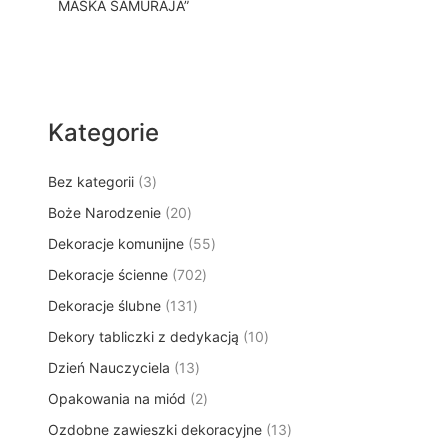
MASKA SAMURAJA”
Kategorie
3
Bez kategorii
3
p
2
Boże Narodzenie
20
r
0
5
Dekoracje komunijne
o
55
p
5
d
7
Dekoracje ścienne
702
r
p
u
0
o
1
Dekoracje ślubne
131
r
k
2
d
3
o
t
1
Dekory tabliczki z dedykacją
p
10
u
1
d
y
0
r
k
1
Dzień Nauczyciela
13
p
u
p
o
t
3
r
k
2
Opakowania na miód
2
r
d
ó
p
o
t
p
o
u
w
1
Ozdobne zawieszki dekoracyjne
r
13
d
ó
r
d
k