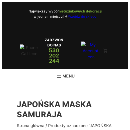
Przejdź
do
Największy wybór
nietuzinkowych dekoracji
w jednym miejscu! ->
Przejdź do sklepu
treści
ZADZWOŃ
DO NAS
530
202
244
JAPOŃSKA MASKA
SAMURAJA
Strona główna
/ Produkty oznaczone “JAPOŃSKA