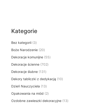
Kategorie
3
Bez kategorii
3
p
2
Boże Narodzenie
20
r
0
5
Dekoracje komunijne
o
55
p
5
d
7
Dekoracje ścienne
702
r
p
u
0
o
1
Dekoracje ślubne
131
r
k
2
d
3
o
t
1
Dekory tabliczki z dedykacją
p
10
u
1
d
y
0
r
k
1
Dzień Nauczyciela
13
p
u
p
o
t
3
r
k
2
Opakowania na miód
2
r
d
ó
p
o
t
p
o
u
w
1
Ozdobne zawieszki dekoracyjne
r
13
d
ó
r
d
k