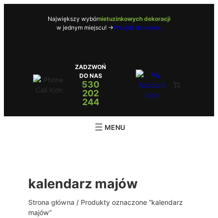
Przejdź
do
Największy wybór
nietuzinkowych dekoracji
w jednym miejscu! ->
Przejdź do sklepu
treści
ZADZWOŃ
DO NAS
530
202
244
kalendarz majów
Strona główna
/ Produkty oznaczone “kalendarz
majów”