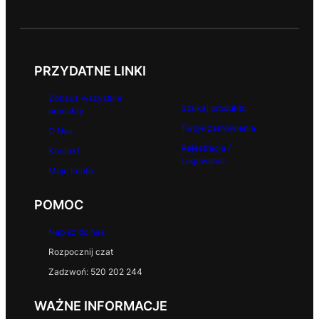
9
z
ł
PRZYDATNE LINKI
Zobacz wszystkie
Szukaj produktu
produkty
Twoje zamówienia
O Nas
Rejestracja /
Kontakt
Logowanie
Moje konto
POMOC
Napisz do nas
Rozpocznij czat
Zadzwoń: 520 202 244
WAŻNE INFORMACJE