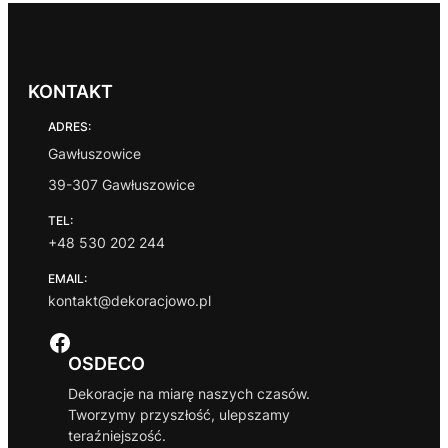
e
s
c
e
KONTAKT
n
:
ADRES:
o
d
Gawłuszowice
8
39-307 Gawłuszowice
9
,
TEL:
9
+48 530 202 244
9
EMAIL:
z
kontakt@dekoracjowo.pl
ł
d
Facebook
o
1
OSDECO
2
Dekoracje na miarę naszych czasów.
9
Tworzymy przyszłość, ulepszamy
,
teraźniejszość.
9