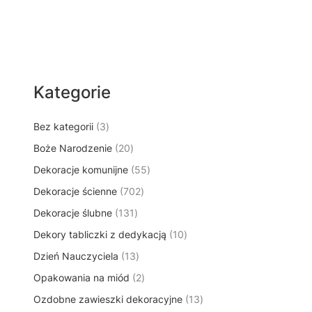
Kategorie
3
Bez kategorii
3
p
2
Boże Narodzenie
20
r
0
5
Dekoracje komunijne
o
55
p
5
d
7
Dekoracje ścienne
702
r
p
u
0
o
1
Dekoracje ślubne
131
r
k
2
d
3
o
t
1
Dekory tabliczki z dedykacją
p
10
u
1
d
y
0
r
k
1
Dzień Nauczyciela
13
p
u
p
o
t
3
r
k
2
Opakowania na miód
2
r
d
ó
p
o
t
p
o
u
w
1
Ozdobne zawieszki dekoracyjne
r
13
d
ó
r
d
k