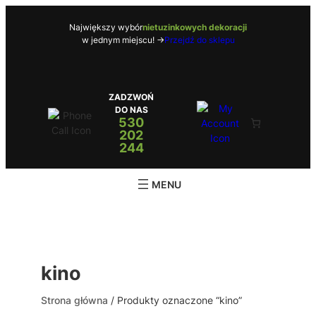
Przejdź
do
Największy wybór
nietuzinkowych dekoracji
w jednym miejscu! ->
Przejdź do sklepu
treści
ZADZWOŃ
DO NAS
530
202
244
kino
Strona główna
/ Produkty oznaczone “kino”