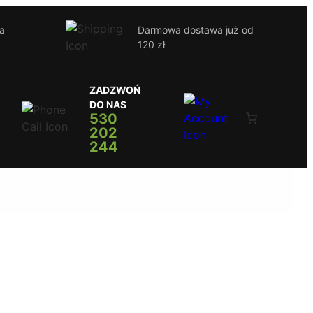
ja
Darmowa dostawa już od
120 zł
ZADZWOŃ
DO NAS
530
202
244