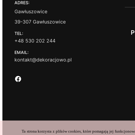
ADRES:
Gawłuszowice
39-307 Gawłuszowice
P
TEL:
+48 530 202 244
EMAIL:
kontakt@dekoracjowo.pl
Facebook
Ta strona korzysta z plików cookies, które pomagają jej funkcjonow