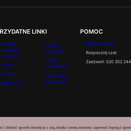
RZYDATNE LINKI
POMOC
Zobacz
Napisz do nas
Szukaj
wszystkie
produktu
Rozpocznij czat
produkty
Twoje
Zadzwoń: 520 202 244
O Nas
zamówienia
Kontakt
Rejestracja /
Logowanie
Moje konto
ać i śledzić sposób interakcji z nią, dzięki czemu możemy zapewnić lepszą i sper