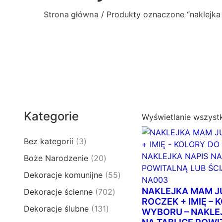
Strona główna
/ Produkty oznaczone “naklejka
Kategorie
Wyświetlanie wszyst
3
Bez kategorii
3
p
2
Boże Narodzenie
20
r
0
5
Dekoracje komunijne
55
o
p
5
d
NAKLEJKA MAM J
7
Dekoracje ścienne
702
r
p
u
ROCZEK + IMIĘ – 
0
o
1
Dekoracje ślubne
131
r
WYBORU – NAKLE
k
2
d
3