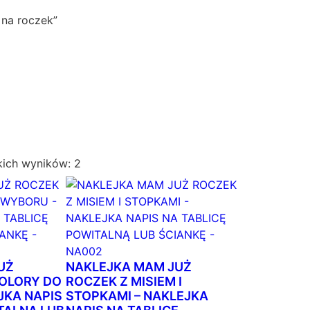
 na roczek”
P
kich wyników: 2
o
s
o
r
t
o
UŻ
NAKLEJKA MAM JUŻ
w
KOLORY DO
ROCZEK Z MISIEM I
JKA NAPIS
STOPKAMI – NAKLEJKA
a