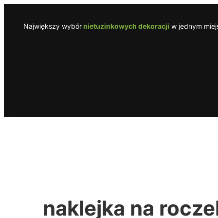
Przejdź
do
Największy wybór
nietuzinkowych dekoracji
w jednym miejs
treści
naklejka na rocze