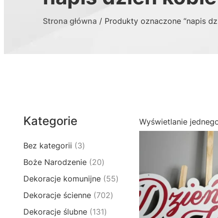
Strona główna
/ Produkty oznaczone “napis dzi
Kategorie
Wyświetlanie jedneg
3
Bez kategorii
3
p
2
Boże Narodzenie
20
r
0
5
Dekoracje komunijne
55
o
p
5
d
7
Dekoracje ścienne
702
r
p
u
0
o
1
Dekoracje ślubne
131
r
k