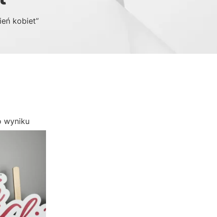
eń kobiet”
o wyniku