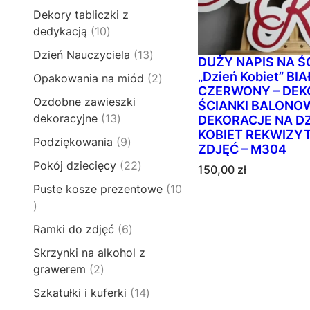
2
d
3
o
t
Dekory tabliczki z
p
u
1
d
y
1
dedykacją
10
r
k
p
u
0
o
t
1
Dzień Nauczyciela
13
r
k
DUŻY NAPIS NA Ś
p
d
ó
3
o
„Dzień Kobiet” BI
t
2
Opakowania na miód
2
r
u
w
p
d
CZERWONY – DEK
ó
p
o
k
Ozdobne zawieszki
r
ŚCIANKI BALONO
u
w
r
d
t
1
dekoracyjne
13
DEKORACJE NA D
o
k
o
u
y
KOBIET REKWIZY
3
d
t
9
Podziękowania
9
d
k
ZDJĘĆ – M304
p
u
ó
p
u
t
2
Pokój dziecięcy
22
r
150,00
zł
k
w
r
k
ó
2
o
t
Puste kosze prezentowe
10
o
t
w
p
d
ó
1
d
y
r
u
w
0
u
6
Ramki do zdjęć
6
o
k
p
k
p
d
t
Skrzynki na alkohol z
r
t
r
u
ó
2
grawerem
2
o
ó
o
k
w
p
d
w
1
Szkatułki i kuferki
14
d
t
r
u
4