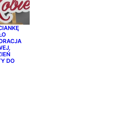
CIANKĘ
AŁO
ORACJA
WEJ,
ZIEŃ
TY DO