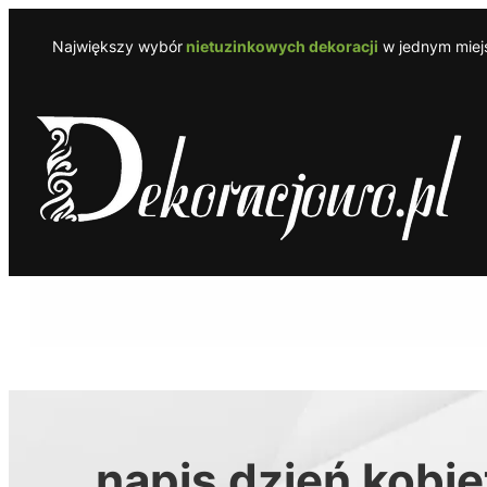
Przejdź
do
Największy wybór
nietuzinkowych dekoracji
w jednym miejs
treści
napis dzień kobie