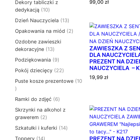
o
t
99,00
zł
Dekory tabliczki z
p
u
1
d
y
1
dedykacją
10
r
k
p
u
0
o
t
1
Dzień Nauczyciela
13
r
k
p
d
ó
3
o
t
2
Opakowania na miód
2
r
u
w
p
d
ó
p
o
k
Ozdobne zawieszki
r
u
w
r
d
t
ZAWIESZKA Z SE
1
dekoracyjne
13
o
k
o
u
DLA NAUCZYCIELA
y
3
d
t
9
Podziękowania
9
d
PREZENT NA DZIE
k
p
u
ó
p
NAUCZYCIELA – K
u
t
2
Pokój dziecięcy
22
r
k
w
r
k
ó
19,99
zł
2
o
t
Puste kosze prezentowe
10
o
t
w
p
d
ó
1
d
y
r
u
w
0
u
6
Ramki do zdjęć
6
o
k
p
k
p
d
t
Skrzynki na alkohol z
r
t
r
u
ó
2
grawerem
2
o
ó
o
k
w
p
d
w
1
Szkatułki i kuferki
14
d
t
r
u
4
u
y
1
Toppery
14
PREZENT NA DZIE
o