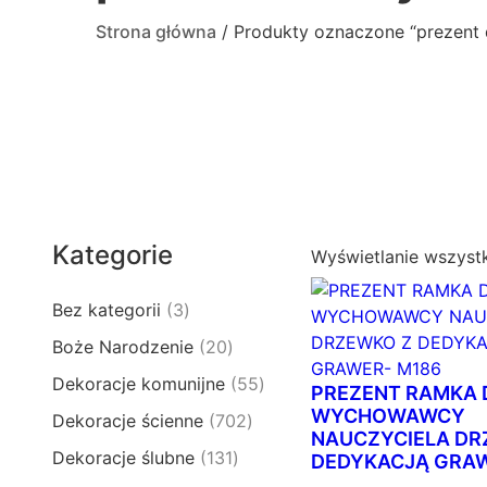
Strona główna
/ Produkty oznaczone “prezent
Kategorie
Wyświetlanie wszyst
3
Bez kategorii
3
p
2
Boże Narodzenie
20
r
0
5
Dekoracje komunijne
55
o
PREZENT RAMKA 
p
5
d
WYCHOWAWCY
7
Dekoracje ścienne
702
r
p
NAUCZYCIELA DR
u
0
o
1
Dekoracje ślubne
131
r
DEDYKACJĄ GRAW
k
2
d
3