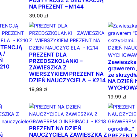
PUSTY KOSZ Z DEDYKACJĄ
n
NA PREZENT – M144
e
39,00
w
zł
e
d
ł
u
NTENCJĄ
g
 /
PREZENT DLA
p
Ń
PRZEDSZKOLANKI –
Zawieszka 
210
o
ZAWIESZKA Z
grawerem „
WIERSZYKIEM PREZENT NA
p
ze skrzyd
DZIEŃ NAUCZYCIELA – K214
NA DZIEŃ
u
WYCHOWA
l
19,99
zł
a
19,99
zł
r
n
o
ś
PREZENT NA DZIEŃ
c
NAUCZYCIELA ZAWIESZKA Z
Ń
PREZENT 