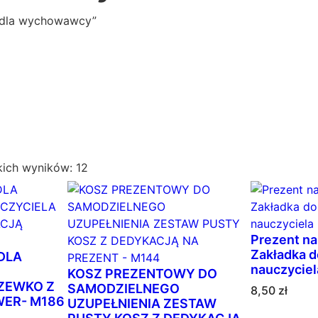
 dla wychowawcy”
P
kich wyników: 12
o
s
o
r
Prezent na
t
Zakładka d
DLA
o
nauczyciel
KOSZ PREZENTOWY DO
ZEWKO Z
w
SAMODZIELNEGO
8,50
zł
ER- M186
UZUPEŁNIENIA ZESTAW
a