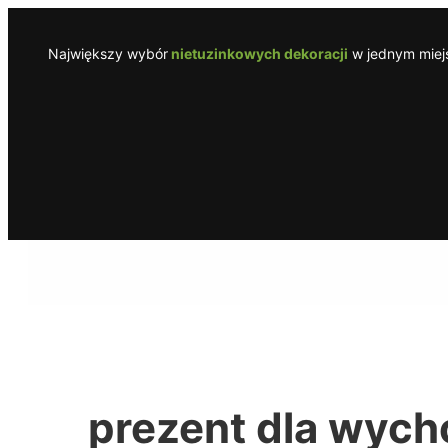
Przejdź
do
Największy wybór
nietuzinkowych dekoracji
w jednym miejs
treści
prezent dla wyc