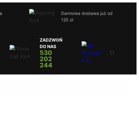
ja
Darmowa dostawa już od
120 zł
ZADZWOŃ
DO NAS
530
202
244