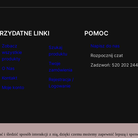
RZYDATNE LINKI
POMOC
Zobacz
Napisz do nas
Szukaj
wszystkie
produktu
Rozpocznij czat
produkty
Twoje
Zadzwoń: 520 202 244
O Nas
zamówienia
Kontakt
Rejestracja /
Logowanie
Moje konto
ać i śledzić sposób interakcji z nią, dzięki czemu możemy zapewnić lepszą i sper