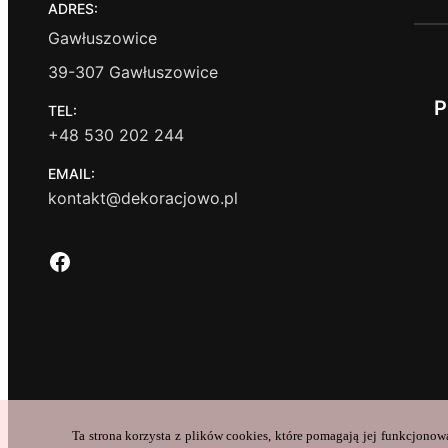
ADRES:
Gawłuszowice
39-307 Gawłuszowice
P
TEL:
+48 530 202 244
EMAIL:
kontakt@dekoracjowo.pl
Facebook
Ta strona korzysta z plików cookies, które pomagają jej funkcjonow