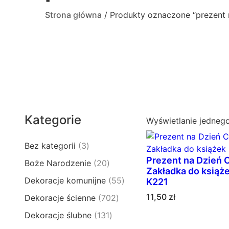
Strona główna
/ Produkty oznaczone “prezent 
Kategorie
Wyświetlanie jedneg
3
Bez kategorii
3
p
Prezent na Dzień 
2
Boże Narodzenie
20
r
Zakładka do książe
0
5
Dekoracje komunijne
55
K221
o
p
5
d
11,50
zł
7
Dekoracje ścienne
702
r
p
u
0
o
1
Dekoracje ślubne
131
r
k
2
d
3