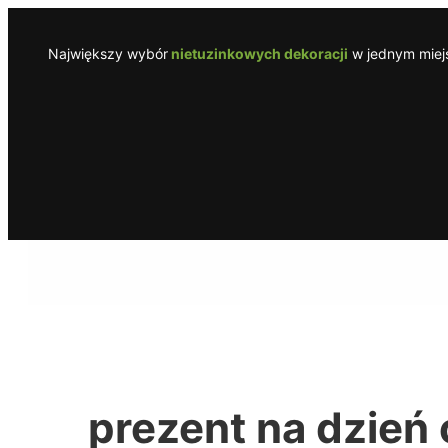
Przejdź
do
Największy wybór
nietuzinkowych dekoracji
w jednym miejs
treści
prezent na dzień