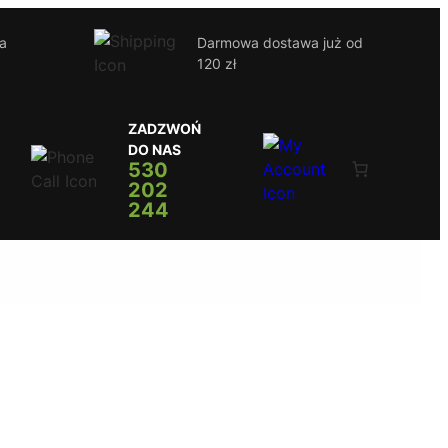
ja
Darmowa dostawa już od
120 zł
ZADZWOŃ
DO NAS
530
202
244