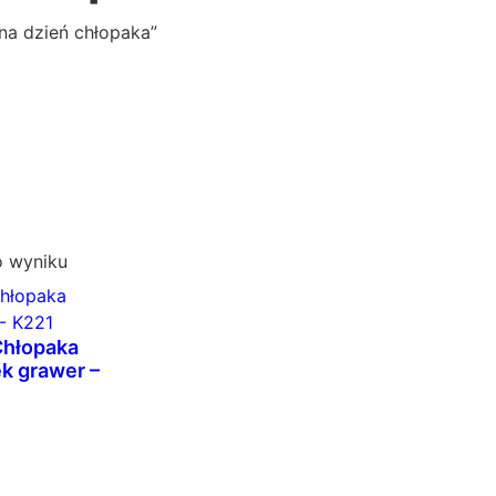
na dzień chłopaka”
o wyniku
Chłopaka
k grawer –