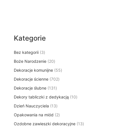
Kategorie
3
Bez kategorii
3
p
2
Boże Narodzenie
20
r
0
5
Dekoracje komunijne
o
55
p
5
d
7
Dekoracje ścienne
702
r
p
u
0
o
1
Dekoracje ślubne
131
r
k
2
d
3
o
t
1
Dekory tabliczki z dedykacją
p
10
u
1
d
y
0
r
k
1
Dzień Nauczyciela
13
p
u
p
o
t
3
r
k
2
Opakowania na miód
2
r
d
ó
p
o
t
p
o
u
w
1
Ozdobne zawieszki dekoracyjne
r
13
d
ó
r
d
k