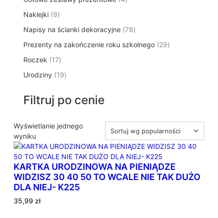
p
d
t
p
o
t
9
Naklejki
9
r
u
ó
r
d
y
p
o
k
w
7
Napisy na ścianki dekoracyjne
o
78
u
r
d
t
8
d
k
2
Prezenty na zakończenie roku szkolnego
o
29
u
ó
p
u
t
9
d
k
w
1
Roczek
17
r
k
y
p
u
t
7
o
t
1
Urodziny
19
r
k
ó
p
d
y
9
o
t
w
r
u
p
d
ó
Filtruj po cenie
o
k
r
u
w
d
t
o
k
u
ó
d
Wyświetlanie jednego
t
k
w
u
wyniku
ó
t
k
w
ó
t
w
KARTKA URODZINOWA NA PIENIĄDZE
ó
WIDZISZ 30 40 50 TO WCALE NIE TAK DUŻO
w
DLA NIEJ- K225
35,99
zł