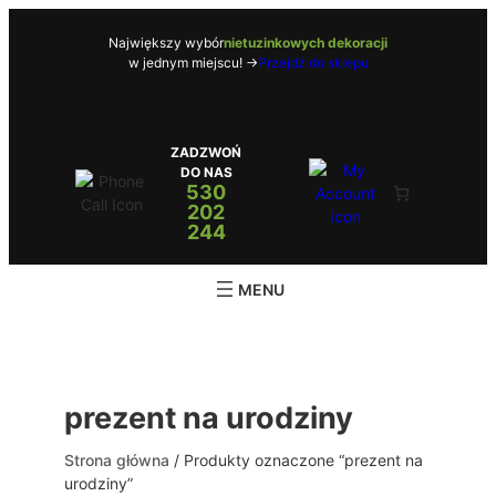
Przejdź
do
Największy wybór
nietuzinkowych dekoracji
w jednym miejscu! ->
Przejdź do sklepu
treści
ZADZWOŃ
DO NAS
530
202
244
prezent na urodziny
Strona główna
/ Produkty oznaczone “prezent na
urodziny”