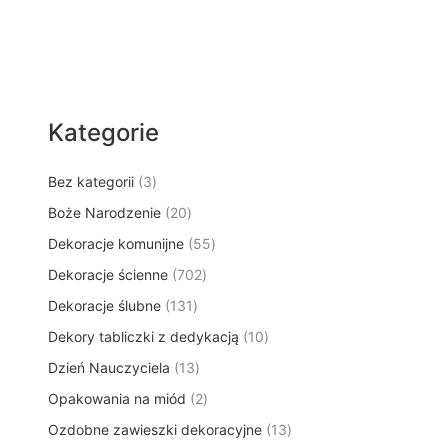
Kategorie
3
Bez kategorii
3
p
2
Boże Narodzenie
20
r
0
5
Dekoracje komunijne
o
55
p
5
d
7
Dekoracje ścienne
702
r
p
u
0
o
1
Dekoracje ślubne
131
r
k
2
d
3
o
t
1
Dekory tabliczki z dedykacją
p
10
u
1
d
y
0
r
k
1
Dzień Nauczyciela
13
p
u
p
o
t
3
r
k
2
Opakowania na miód
2
r
d
ó
p
o
t
p
o
u
w
1
Ozdobne zawieszki dekoracyjne
r
13
d
ó
r
d
k