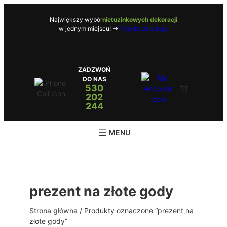
Przejdź
do
Największy wybór
nietuzinkowych dekoracji
w jednym miejscu! ->
Przejdź do sklepu
treści
ZADZWOŃ
DO NAS
530
202
244
prezent na złote gody
Strona główna
/ Produkty oznaczone “prezent na
złote gody”