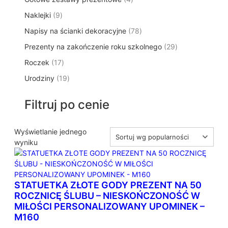
p
d
t
p
o
t
9
Naklejki
9
r
u
ó
r
d
y
p
o
k
w
7
Napisy na ścianki dekoracyjne
o
78
u
r
d
t
8
d
k
2
Prezenty na zakończenie roku szkolnego
o
29
u
ó
p
u
t
9
d
k
w
1
Roczek
17
r
k
y
p
u
t
7
o
t
1
Urodziny
19
r
k
ó
p
d
y
9
o
t
w
r
u
p
d
ó
Filtruj po cenie
o
k
r
u
w
d
t
o
k
u
ó
d
Wyświetlanie jednego
t
k
w
u
wyniku
ó
t
k
w
ó
t
w
ó
STATUETKA ZŁOTE GODY PREZENT NA 50
w
ROCZNICĘ ŚLUBU – NIESKOŃCZONOŚĆ W
MIŁOŚCI PERSONALIZOWANY UPOMINEK –
M160