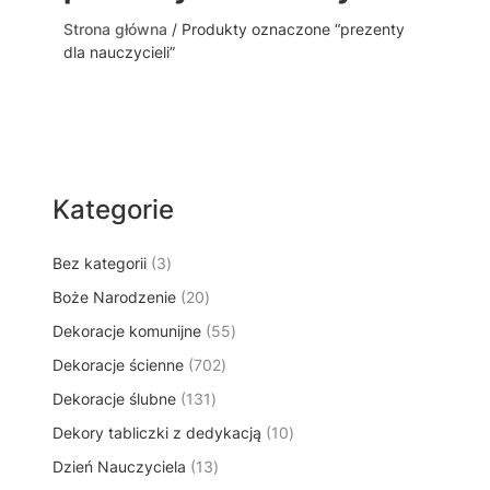
Strona główna
/ Produkty oznaczone “prezenty
dla nauczycieli”
Kategorie
3
Bez kategorii
3
p
2
Boże Narodzenie
20
r
0
5
Dekoracje komunijne
o
55
p
5
d
7
Dekoracje ścienne
702
r
p
u
0
o
1
Dekoracje ślubne
131
r
k
2
d
3
o
t
1
Dekory tabliczki z dedykacją
p
10
u
1
d
y
0
r
k
1
Dzień Nauczyciela
13
p
u
p
o
t
3
r