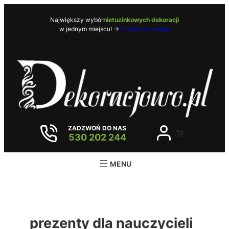
Przejdź
do
Największy wybór
nietuzinkowych dekoracji
w jednym miejscu! ->
Przejdź do sklepu
treści
ZADZWOŃ DO NAS
530 202 244
prezenty dla nauczycieli