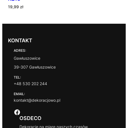
19,99
zł
KONTAKT
ADRES:
Gawłuszowice
39-307 Gawłuszowice
TEL:
+48 530 202 244
EMAIL:
kontakt@dekoracjowo.pl
Facebook
OSDECO
Dekoracje na miarę naszych czasów.