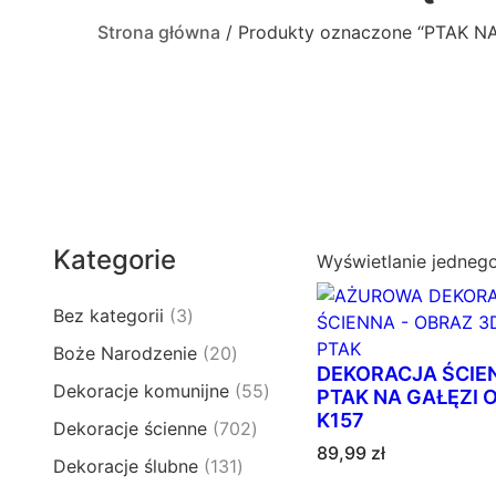
Strona główna
/ Produkty oznaczone “PTAK N
Kategorie
Wyświetlanie jedneg
3
Bez kategorii
3
p
2
Boże Narodzenie
20
r
DEKORACJA ŚCIE
0
5
Dekoracje komunijne
55
o
PTAK NA GAŁĘZI
p
5
K157
d
7
Dekoracje ścienne
702
r
p
u
89,99
zł
0
o
1
Dekoracje ślubne
131
r
k
2
d
3