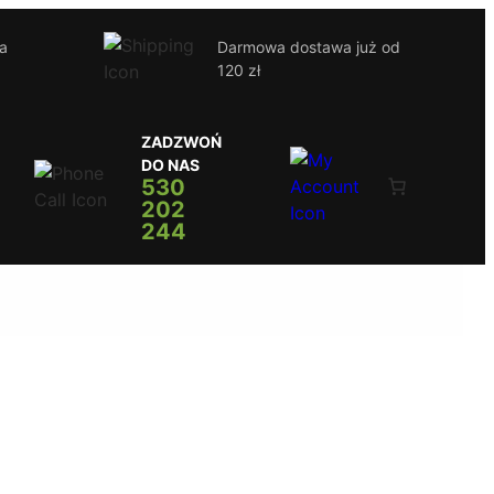
ja
Darmowa dostawa już od
120 zł
ZADZWOŃ
DO NAS
530
202
244