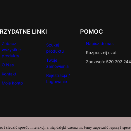
RZYDATNE LINKI
POMOC
Zobacz
Napisz do nas
Szukaj
wszystkie
produktu
Rozpocznij czat
produkty
Twoje
Zadzwoń: 520 202 244
O Nas
zamówienia
Kontakt
Rejestracja /
Logowanie
Moje konto
ać i śledzić sposób interakcji z nią, dzięki czemu możemy zapewnić lepszą i sper