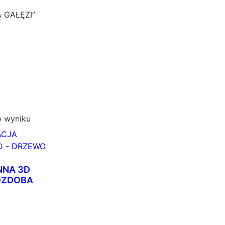
A GAŁĘZI”
o wyniku
NNA 3D
 OZDOBA