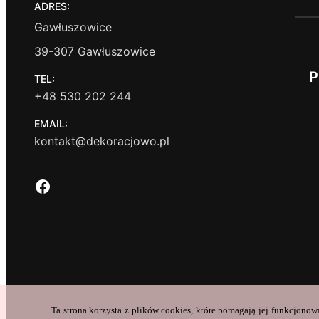
ADRES:
Gawłuszowice
39-307 Gawłuszowice
P
TEL:
+48 530 202 244
EMAIL:
kontakt@dekoracjowo.pl
Facebook
Ta strona korzysta z plików cookies, które pomagają jej funkcjonow