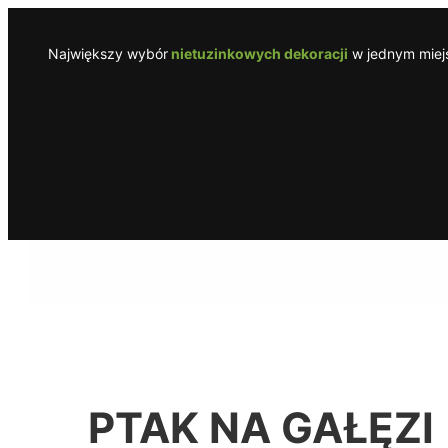
Przejdź
do
Największy wybór
nietuzinkowych dekoracji
w jednym miejs
treści
PTAK NA GAŁĘZI