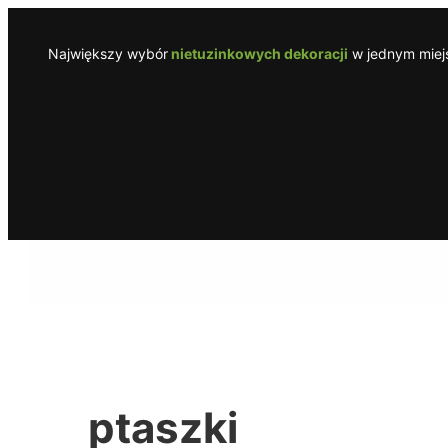
Przejdź
do
Największy wybór
nietuzinkowych dekoracji
w jednym miejs
treści
ptaszki