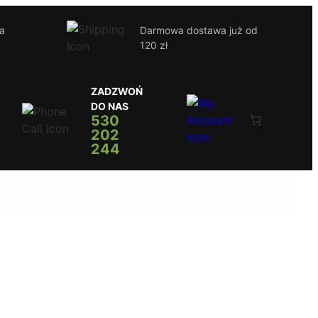
ja
Darmowa dostawa już od
120 zł
ZADZWOŃ
DO NAS
530
202
244