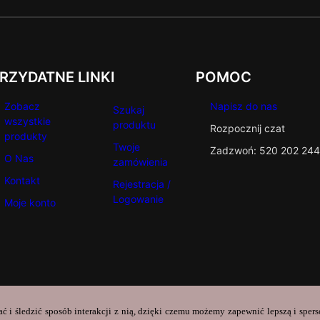
RZYDATNE LINKI
POMOC
Zobacz
Napisz do nas
Szukaj
wszystkie
produktu
Rozpocznij czat
produkty
Twoje
Zadzwoń: 520 202 244
O Nas
zamówienia
Kontakt
Rejestracja /
Logowanie
Moje konto
ać i śledzić sposób interakcji z nią, dzięki czemu możemy zapewnić lepszą i sper