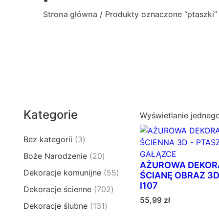
Strona główna
/ Produkty oznaczone “ptaszki”
Kategorie
Wyświetlanie jedneg
3
Bez kategorii
3
p
2
Boże Narodzenie
20
r
AŻUROWA DEKOR
0
5
Dekoracje komunijne
55
o
ŚCIANĘ OBRAZ 3
p
5
I107
d
7
Dekoracje ścienne
702
r
p
u
55,99
zł
0
o
1
Dekoracje ślubne
131
r
k
2
d
3