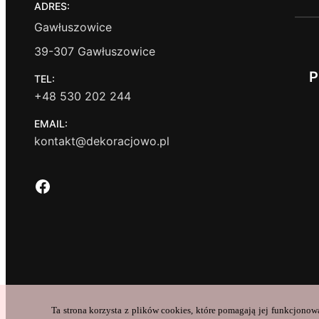
ADRES:
Gawłuszowice
39-307 Gawłuszowice
P
TEL:
+48 530 202 244
EMAIL:
kontakt@dekoracjowo.pl
Facebook
Ta strona korzysta z plików cookies, które pomagają jej funkcjonow