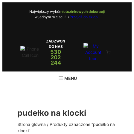
Przejdź
do
Największy wybór
nietuzinkowych dekoracji
w jednym miejscu! ->
Przejdź do sklepu
treści
ZADZWOŃ
DO NAS
530
202
244
pudełko na klocki
Strona główna
/ Produkty oznaczone “pudełko na
klocki”