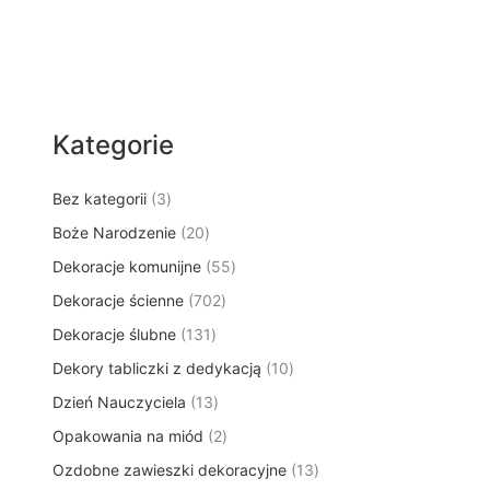
Kategorie
3
Bez kategorii
3
p
2
Boże Narodzenie
20
r
0
5
Dekoracje komunijne
o
55
p
5
d
7
Dekoracje ścienne
702
r
p
u
0
o
1
Dekoracje ślubne
131
r
k
2
d
3
o
t
1
Dekory tabliczki z dedykacją
p
10
u
1
d
y
0
r
k
1
Dzień Nauczyciela
13
p
u
p
o
t
3
r
k
2
Opakowania na miód
2
r
d
ó
p
o
t
p
o
u
w
1
Ozdobne zawieszki dekoracyjne
r
13
d
ó
r
d
k