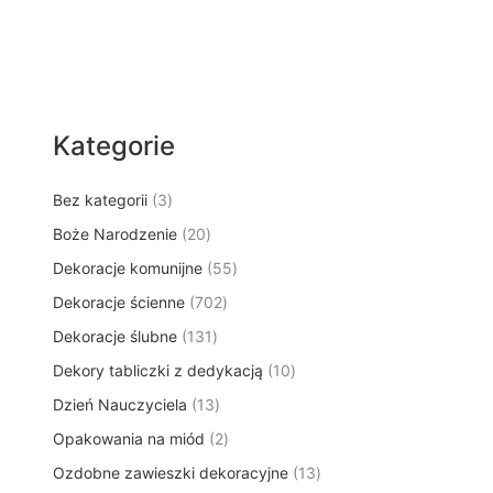
Kategorie
3
Bez kategorii
3
p
2
Boże Narodzenie
20
r
0
5
Dekoracje komunijne
o
55
p
5
d
7
Dekoracje ścienne
702
r
p
u
0
o
1
Dekoracje ślubne
131
r
k
2
d
3
o
t
1
Dekory tabliczki z dedykacją
p
10
u
1
d
y
0
r
k
1
Dzień Nauczyciela
13
p
u
p
o
t
3
r
k
2
Opakowania na miód
2
r
d
ó
p
o
t
p
o
u
w
1
Ozdobne zawieszki dekoracyjne
r
13
d
ó
r
d
k