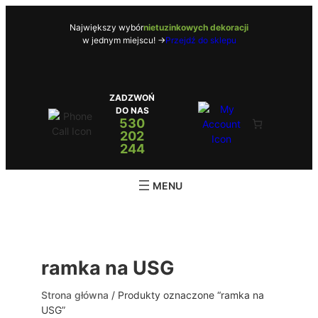
Przejdź
do
Największy wybór
nietuzinkowych dekoracji
w jednym miejscu! ->
Przejdź do sklepu
treści
ZADZWOŃ
DO NAS
530
202
244
ramka na USG
Strona główna
/ Produkty oznaczone “ramka na
USG”