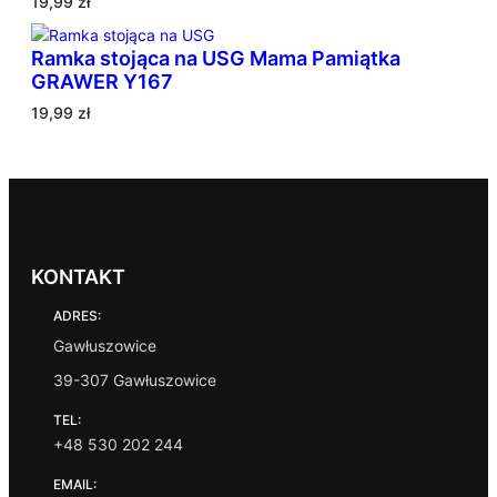
19,99
zł
n
e
Ramka stojąca na USG Mama Pamiątka
w
GRAWER Y167
e
19,99
zł
d
ł
u
g
p
o
p
KONTAKT
u
l
ADRES:
a
Gawłuszowice
r
n
39-307 Gawłuszowice
o
ś
TEL:
c
+48 530 202 244
i
EMAIL: