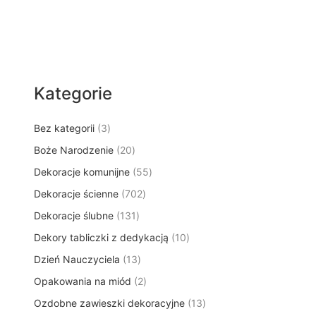
Kategorie
3
Bez kategorii
3
p
2
Boże Narodzenie
20
r
0
5
Dekoracje komunijne
o
55
p
5
d
7
Dekoracje ścienne
702
r
p
u
0
o
1
Dekoracje ślubne
131
r
k
2
d
3
o
t
1
Dekory tabliczki z dedykacją
p
10
u
1
d
y
0
r
k
1
Dzień Nauczyciela
13
p
u
p
o
t
3
r
k
2
Opakowania na miód
2
r
d
ó
p
o
t
p
o
u
w
1
Ozdobne zawieszki dekoracyjne
r
13
d
ó
r
d
k