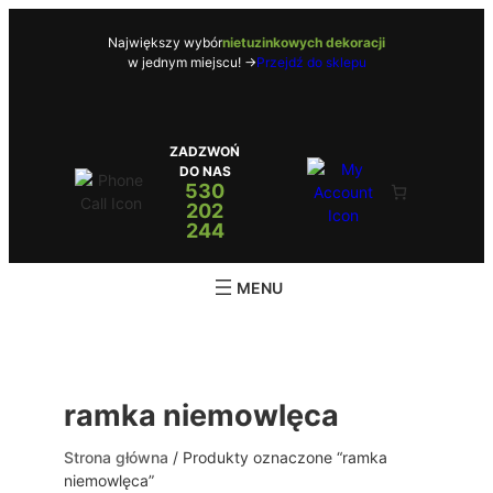
Przejdź
do
Największy wybór
nietuzinkowych dekoracji
w jednym miejscu! ->
Przejdź do sklepu
treści
ZADZWOŃ
DO NAS
530
202
244
ramka niemowlęca
Strona główna
/ Produkty oznaczone “ramka
niemowlęca”