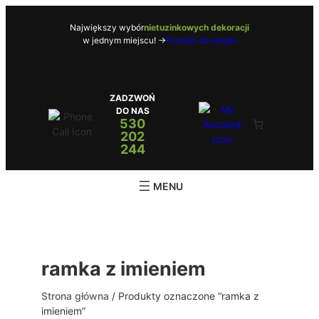
Przejdź
do
Największy wybór
nietuzinkowych dekoracji
w jednym miejscu! ->
Przejdź do sklepu
treści
ZADZWOŃ
DO NAS
530
202
244
ramka z imieniem
Strona główna
/ Produkty oznaczone “ramka z
imieniem”