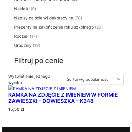
p
d
t
p
o
t
9
Naklejki
9
r
u
ó
r
d
y
p
o
k
w
7
Napisy na ścianki dekoracyjne
o
78
u
r
d
t
8
d
k
2
Prezenty na zakończenie roku szkolnego
o
29
u
ó
p
u
t
9
d
k
w
1
Roczek
17
r
k
y
p
u
t
7
o
t
1
Urodziny
19
r
k
ó
p
d
y
9
o
t
w
r
u
p
d
ó
Filtruj po cenie
o
k
r
u
w
d
t
o
k
u
ó
d
Wyświetlanie jednego
t
k
w
u
wyniku
ó
t
k
w
ó
RAMKA NA ZDJĘCIE Z IMIENIEM W FORMIE
t
w
ZAWIESZKI – DOWIESZKA – K248
ó
w
15,50
zł